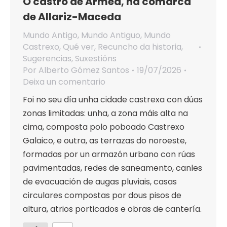
O castro de Armeá, na comarca
de Allariz-Maceda
Mundo Antigo
,
Mundo Antiguo
,
Mundo
Castrexo
,
Qué ver
,
Recuncho da historia
,
Sugerencias
,
Suxestións
Por
Alberto Gómez Santos
19/07/2026
Deixa un comentario
Foi no seu día unha cidade castrexa con dúas
zonas limitadas: unha, a zona máis alta na
cima, composta polo poboado Castrexo
Galaico, e outra, as terrazas do noroeste,
formadas por un armazón urbano con rúas
pavimentadas, redes de saneamento, canles
de evacuación de augas pluviais, casas
circulares compostas por dous pisos de
altura, atrios porticados e obras de cantería.