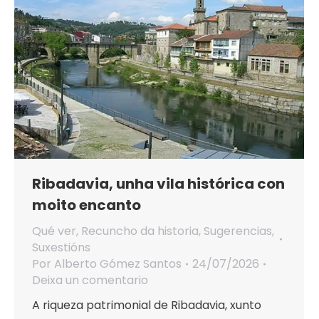
Ribadavia, unha vila histórica con
moito encanto
Qué ver
,
Recuncho da historia
,
Sugerencias
,
Suxestións
Por
Alberto Gómez Santos
24/07/2026
Deixa un comentario
A riqueza patrimonial de Ribadavia, xunto