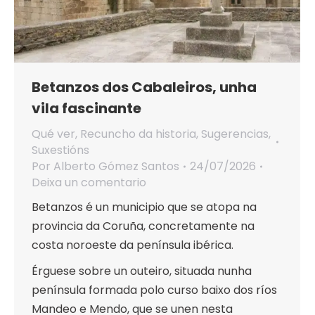
Betanzos dos Cabaleiros, unha
vila fascinante
Qué ver
,
Recuncho da historia
,
Sugerencias
,
Suxestións
Por
Alberto Gómez Santos
24/07/2026
Deixa un comentario
Betanzos é un municipio que se atopa na
provincia da Coruña, concretamente na
costa noroeste da península ibérica.
Érguese sobre un outeiro, situada nunha
península formada polo curso baixo dos ríos
Mandeo e Mendo, que se unen nesta