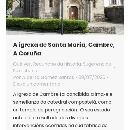
A igrexa de Santa María, Cambre,
A Coruña
Qué ver
,
Recuncho da historia
,
Sugerencias
,
Suxestións
Por
Alberto Gómez Santos
09/07/2026
Deixa un comentario
A igrexa de Cambre foi concibida, a imaxe e
semellanza da catedral compostelá, como
un templo de peregrinación. O seu estado
actual é o resultado das diversas
intervencións ocorridas na súa fábrica ao