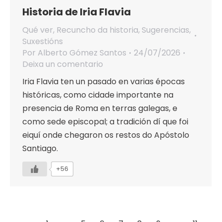
Historia de Iria Flavia
Qué ver
,
Recuncho da historia
,
Sugerencias
,
Suxestións
Por
Alberto Gómez Santos
24/07/2026
Deixa un comentario
Iria Flavia ten un pasado en varias épocas
históricas, como cidade importante na
presencia de Roma en terras galegas, e
como sede episcopal; a tradición dí que foi
eiquí onde chegaron os restos do Apóstolo
Santiago.
+56