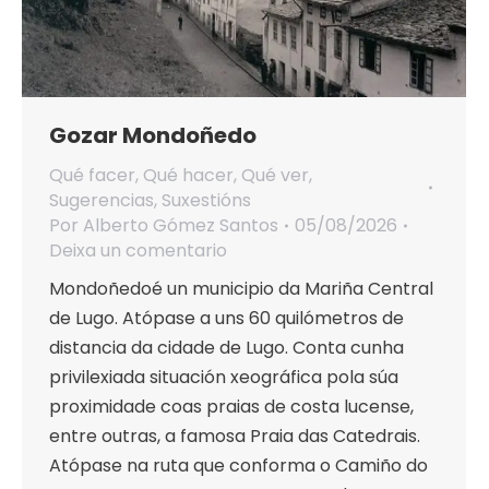
Gozar Mondoñedo
Qué facer
,
Qué hacer
,
Qué ver
,
Sugerencias
,
Suxestións
Por
Alberto Gómez Santos
05/08/2026
Deixa un comentario
Mondoñedoé un municipio da Mariña Central
de Lugo. Atópase a uns 60 quilómetros de
distancia da cidade de Lugo. Conta cunha
privilexiada situación xeográfica pola súa
proximidade coas praias de costa lucense,
entre outras, a famosa Praia das Catedrais.
Atópase na ruta que conforma o Camiño do