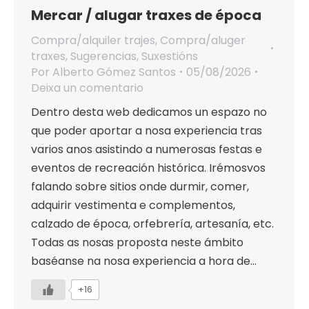
Mercar / alugar traxes de época
Compra/alquiler trajes
,
Compra/aluger
traxes
,
Sugerencias
,
Suxestións
Por
Alberto Gómez Santos
05/08/2026
Deixa un comentario
Dentro desta web dedicamos un espazo no
que poder aportar a nosa experiencia tras
varios anos asistindo a numerosas festas e
eventos de recreación histórica. Irémosvos
falando sobre sitios onde durmir, comer,
adquirir vestimenta e complementos,
calzado de época, orfebrería, artesanía, etc.
Todas as nosas proposta neste ámbito
baséanse na nosa experiencia a hora de…
+16