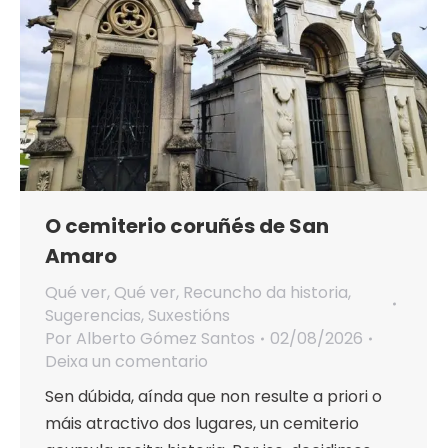
O cemiterio coruñés de San
Amaro
Qué ver
,
Qué ver
,
Recuncho da historia
,
Sugerencias
,
Suxestións
Por
Alberto Gómez Santos
02/08/2026
Deixa un comentario
Sen dúbida, aínda que non resulte a priori o
máis atractivo dos lugares, un cemiterio