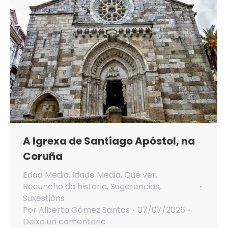
A Igrexa de Santiago Apóstol, na
Coruña
Edad Media
,
Idade Media
,
Qué ver
,
Recuncho da historia
,
Sugerencias
,
Suxestións
Por
Alberto Gómez Santos
07/07/2026
Deixa un comentario