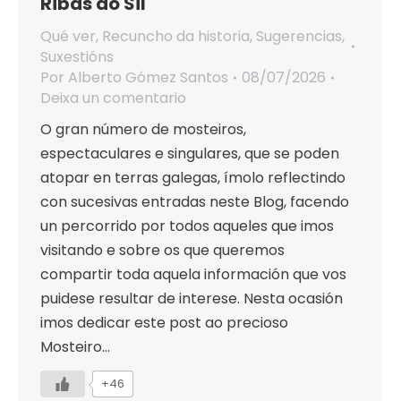
Ribas do Sil
Qué ver
,
Recuncho da historia
,
Sugerencias
,
Suxestións
Por
Alberto Gómez Santos
08/07/2026
Deixa un comentario
O gran número de mosteiros,
espectaculares e singulares, que se poden
atopar en terras galegas, ímolo reflectindo
con sucesivas entradas neste Blog, facendo
un percorrido por todos aqueles que imos
visitando e sobre os que queremos
compartir toda aquela información que vos
puidese resultar de interese. Nesta ocasión
imos dedicar este post ao precioso
Mosteiro…
+46