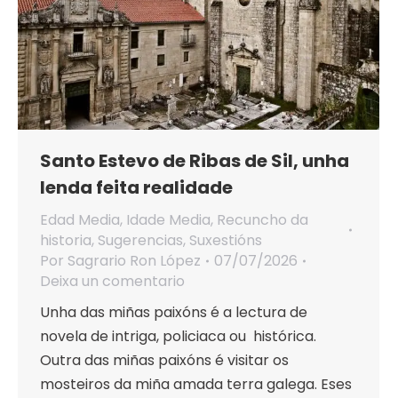
Santo Estevo de Ribas de Sil, unha
lenda feita realidade
Edad Media
,
Idade Media
,
Recuncho da
historia
,
Sugerencias
,
Suxestións
Por
Sagrario Ron López
07/07/2026
Deixa un comentario
Unha das miñas paixóns é a lectura de
novela de intriga, policiaca ou histórica.
Outra das miñas paixóns é visitar os
mosteiros da miña amada terra galega. Eses