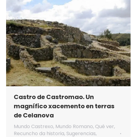
Castro de Castromao. Un
magnífico xacemento en terras
de Celanova
Mundo Castrexo
,
Mundo Romano
,
Qué ver
,
Recuncho da historia
,
Sugerencias
,