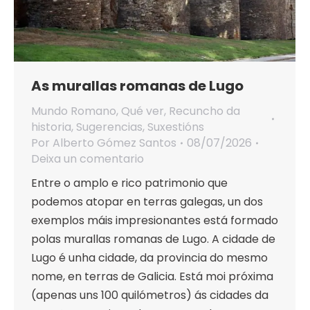
As murallas romanas de Lugo
Mundo Romano
,
Qué ver
,
Recuncho da
historia
,
Sugerencias
,
Suxestións
Por
Alberto Gómez Santos
08/07/2026
Deixa un comentario
Entre o amplo e rico patrimonio que
podemos atopar en terras galegas, un dos
exemplos máis impresionantes está formado
polas murallas romanas de Lugo. A cidade de
Lugo é unha cidade, da provincia do mesmo
nome, en terras de Galicia. Está moi próxima
(apenas uns 100 quilómetros) ás cidades da