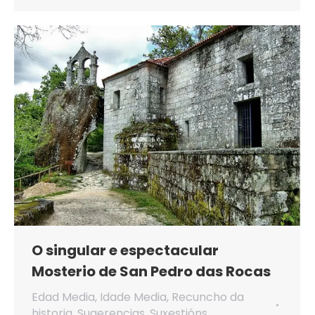
O singular e espectacular
Mosterio de San Pedro das Rocas
Edad Media
,
Idade Media
,
Recuncho da
historia
,
Sugerencias
,
Suxestións