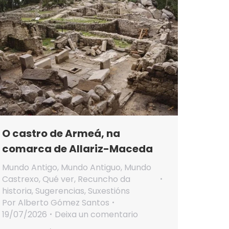
O castro de Armeá, na
comarca de Allariz-Maceda
Mundo Antigo
,
Mundo Antiguo
,
Mundo
Castrexo
,
Qué ver
,
Recuncho da
historia
,
Sugerencias
,
Suxestións
Por
Alberto Gómez Santos
19/07/2026
Deixa un comentario