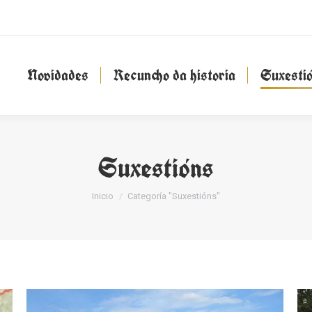
Novidades
Recuncho da historia
Suxesti
Novidades
Recuncho da historia
Suxesti
Suxestións
You are here:
Inicio
Categoría "Suxestións"