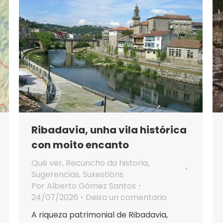
Ribadavia, unha vila histórica
con moito encanto
Qué ver
,
Recuncho da historia
,
Sugerencias
,
Suxestións
Por
Alberto Gómez Santos
24/07/2026
Deixa un comentario
A riqueza patrimonial de Ribadavia,