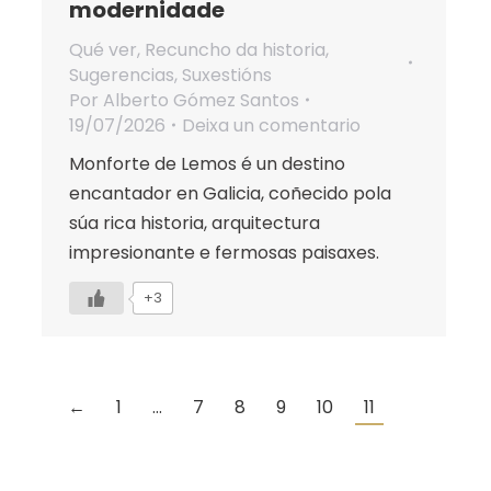
modernidade
Qué ver
,
Recuncho da historia
,
Sugerencias
,
Suxestións
Por
Alberto Gómez Santos
19/07/2026
Deixa un comentario
Monforte de Lemos é un destino
encantador en Galicia, coñecido pola
súa rica historia, arquitectura
impresionante e fermosas paisaxes.
+3
←
1
…
7
8
9
10
11