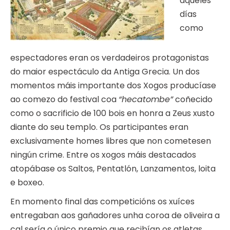
aqueles
días
como
espectadores eran os verdadeiros protagonistas
do maior espectáculo da Antiga Grecia. Un dos
momentos máis importante dos Xogos producíase
ao comezo do festival coa
“hecatombe”
coñecido
como o sacrificio de 100 bois en honra a Zeus xusto
diante do seu templo. Os participantes eran
exclusivamente homes libres que non cometesen
ningún crime. Entre os xogos máis destacados
atopábase os Saltos, Pentatlón, Lanzamentos, loita
e boxeo.
En momento final das competicións os xuíces
entregaban aos gañadores unha coroa de oliveira a
cal sería o único premio que recibían os atletas