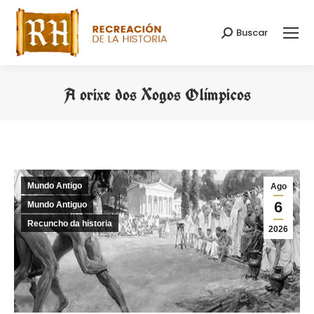
Buscar
Search:
A orixe dos Xogos Olímpicos
You are here:
Mundo Antigo
Ago
6
Mundo Antiguo
Recuncho da historia
2026