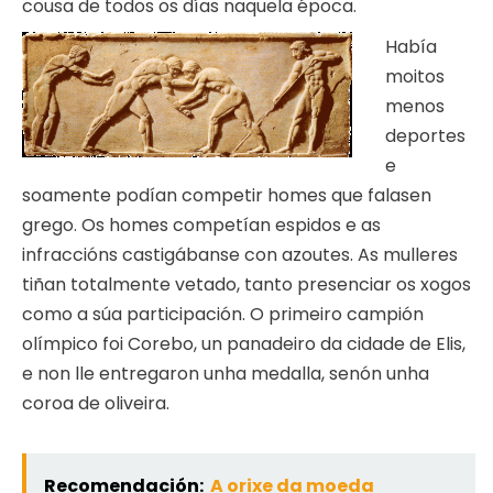
cousa de todos os días naquela época.
Había
moitos
menos
deportes
e
soamente podían competir homes que falasen
grego. Os homes competían espidos e as
infraccións castigábanse con azoutes. As mulleres
tiñan totalmente vetado, tanto presenciar os xogos
como a súa participación. O primeiro campión
olímpico foi Corebo, un panadeiro da cidade de Elis,
e non lle entregaron unha medalla, senón unha
coroa de oliveira.
Recomendación:
A orixe da moeda