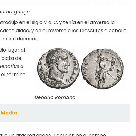
acma griego
odujo en el siglo V a. C. y tenía en el anverso la
 casco alado, y en el reverso a los Dioscuros a caballo.
r cien denarios.
io lugar al
 plata de
denarius
o
s el término
Denario Romano
d Media
mo que un dracma griego. También en el campo