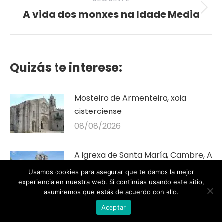
A vida dos monxes na Idade Media
Seguinte
publicación
Quizás te interese:
Mosteiro de Armenteira, xoia
cisterciense
08/08/2026
A igrexa de Santa María, Cambre, A
Coruña
Usamos cookies para asegurar que te damos la mejor
08/08/2026
experiencia en nuestra web. Si continúas usando este sitio,
asumiremos que estás de acuerdo con ello.
Aceptar
O Mosteiro de Sobrado dos Monxes