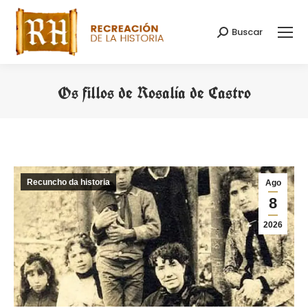
Buscar
Search:
Os fillos de Rosalía de Castro
You are here:
Recuncho da historia
Ago
8
2026