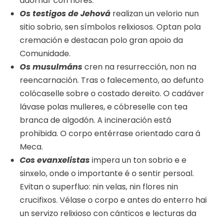
adornar con flores.
Os testigos de Jehová
realizan un velorio nun
sitio sobrio, sen símbolos relixiosos. Optan pola
cremación e destacan polo gran apoio da
Comunidade.
Os musulmáns
cren na resurrección, non na
reencarnación. Tras o falecemento, ao defunto
colócaselle sobre o costado dereito. O cadáver
lávase polas mulleres, e cóbreselle con tea
branca de algodón. A incineración está
prohibida. O corpo entérrase orientado cara á
Meca.
Cos evanxelistas
impera un ton sobrio e e
sinxelo, onde o importante é o sentir persoal.
Evitan o superfluo: nin velas, nin flores nin
crucifixos. Vélase o corpo e antes do enterro hai
un servizo relixioso con cánticos e lecturas da