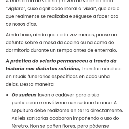
A etimoloxía de velorio provén de velar do latín
“vigilare”, cuxo significado literal é ‘vixiar’, que era o
que realmente se realizaba e séguese a facer ata
os nosos días.
Aínda hoxe, aínda que cada vez menos, ponse ao
defunto sobre a mesa da cociña ou na cama do
dormitorio durante un tempo antes de enterralo.
A práctica do velorio permaneceu a través da
historia nas distintas relixións,
transformándose
en rituais funerarios específicos en cada unha
delas. Desta maneira:
Os xudeus
lavan o cadáver para a súa
purificación e envólveno nun sudario branco. A
sepultura debe realizarse en terra directamente.
As leis sanitarias acabaron impoñendo o uso do
féretro. Non se poñen flores, pero pódense