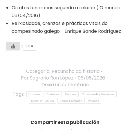
Os ritos funerarios segundo a relixión ( O mundo
06/04/2016)
Relixiosidade, crenzas e prácticas vitais do
campesinado galego.- Enrique Bande Rodríguez
+34
Categoría:
Recuncho da historia
Por
Sagrario Ron López
06/08/2026
Deixa un comentario
Tags:
Choroas
Costumes
Crenzas
Curiosidades históricas
Morte en Galicia
Santa Compaña
Velorios
Compartir esta publicación