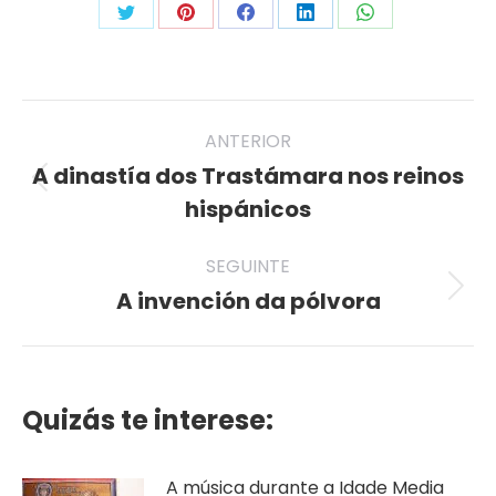
Share
Share
Share
Share
Share
on
on
on
on
on
Twitter
Pinterest
Facebook
LinkedIn
WhatsApp
Post
ANTERIOR
navigation
A dinastía dos Trastámara nos reinos
Previous
hispánicos
post:
SEGUINTE
A invención da pólvora
Seguinte
publicación
Quizás te interese:
A música durante a Idade Media