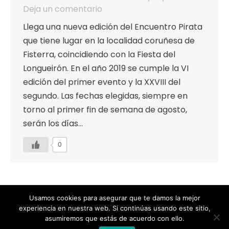
Deja un comentario
Llega una nueva edición del Encuentro Pirata
que tiene lugar en la localidad coruñesa de
Fisterra, coincidiendo con la Fiesta del
Longueirón. En el año 2019 se cumple la VI
edición del primer evento y la XXVIII del
segundo. Las fechas elegidas, siempre en
torno al primer fin de semana de agosto,
serán los días…
0
Usamos cookies para asegurar que te damos la mejor
experiencia en nuestra web. Si continúas usando este sitio,
Designed by Animation Graphics
asumiremos que estás de acuerdo con ello.
POLÍTICA DE PRIVACIDAD |
COOKIES |
AVISO LEGAL |