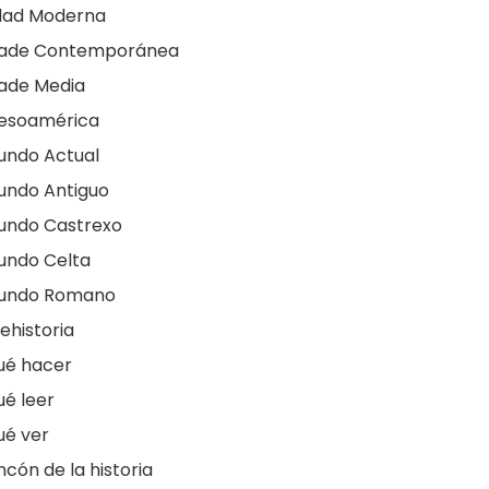
dad Moderna
dade Contemporánea
ade Media
esoamérica
undo Actual
undo Antiguo
undo Castrexo
undo Celta
undo Romano
ehistoria
ué hacer
é leer
ué ver
ncón de la historia