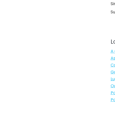
Si
S
L
A 
As
Ca
Ga
Lu
Ou
Po
Po