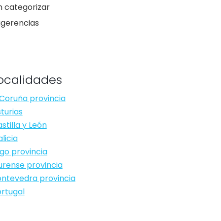
n categorizar
ugerencias
ocalidades
Coruña provincia
turias
stilla y León
licia
go provincia
rense provincia
ntevedra provincia
rtugal