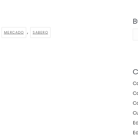
B
,
,
Bu
MERCADO
SABERO
C
C
C
Co
Cu
E
E