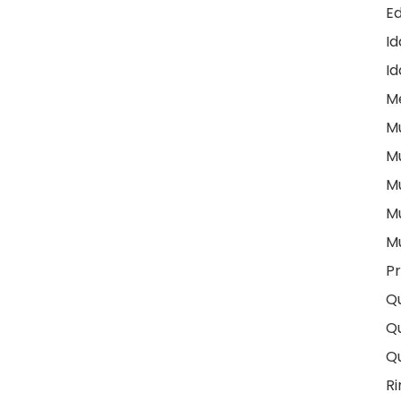
E
I
Id
M
M
M
M
M
M
Pr
Q
Qu
Q
Ri