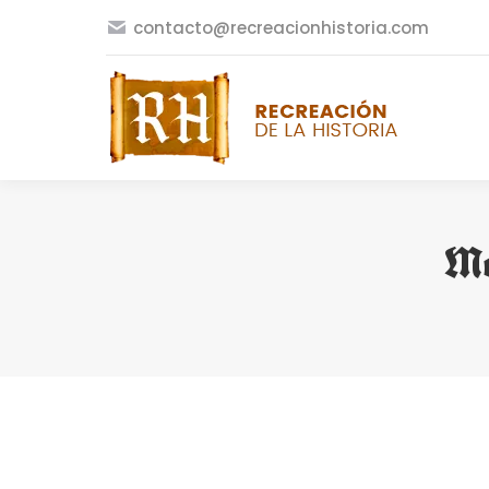
contacto@recreacionhistoria.com
Me