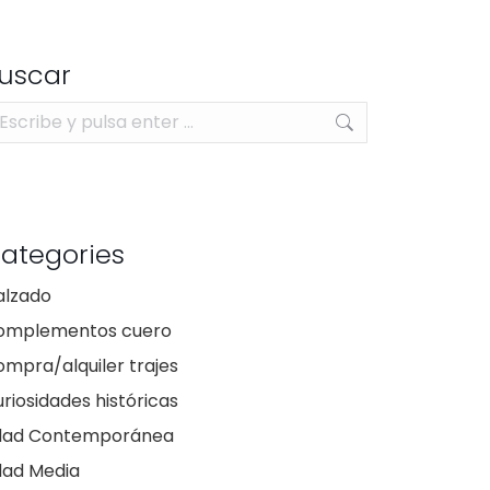
uscar
scar:
ategories
alzado
omplementos cuero
mpra/alquiler trajes
riosidades históricas
dad Contemporánea
dad Media