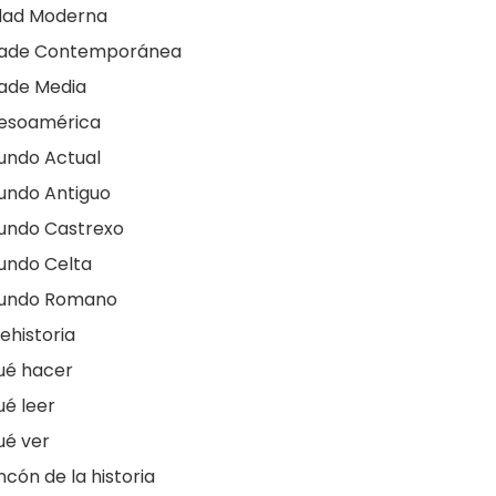
dad Moderna
dade Contemporánea
ade Media
esoamérica
undo Actual
undo Antiguo
undo Castrexo
undo Celta
undo Romano
ehistoria
ué hacer
é leer
ué ver
ncón de la historia