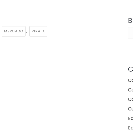
B
,
,
Bu
MERCADO
PIRATA
C
C
C
Co
Cu
E
E