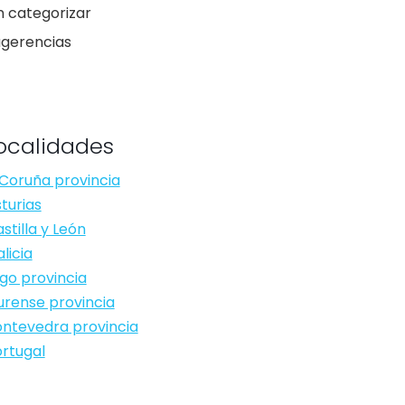
n categorizar
ugerencias
ocalidades
Coruña provincia
turias
stilla y León
licia
go provincia
rense provincia
ntevedra provincia
rtugal