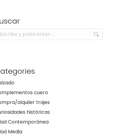
uscar
scar:
ategories
alzado
omplementos cuero
mpra/alquiler trajes
riosidades históricas
dad Contemporánea
dad Media