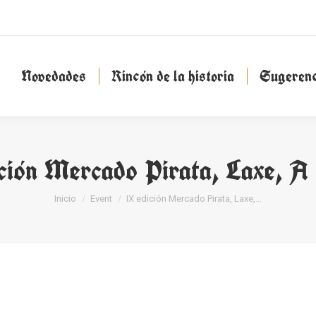
Novedades
Rincón de la historia
Sugeren
Novedades
Rincón de la historia
Sugerenc
ción Mercado Pirata, Laxe, A
Estás aquí:
Inicio
Event
IX edición Mercado Pirata, Laxe,…