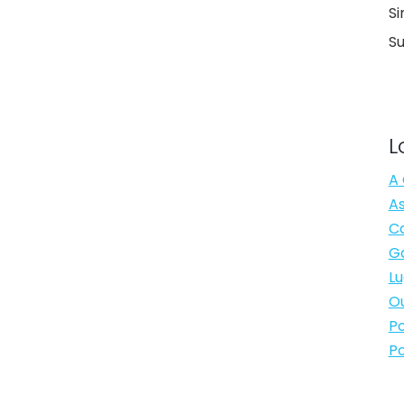
Si
S
L
A 
As
Ca
Ga
Lu
Ou
Po
Po