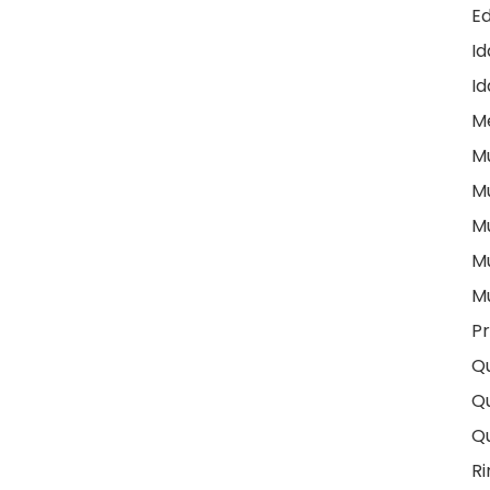
E
I
Id
M
M
M
M
M
M
Pr
Q
Qu
Q
Ri