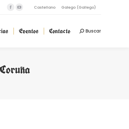
Castellano
Galego
(
Gallego
)
Facebook
YouTube
cias
Eventos
Contacto
Buscar
Buscar:
page
page
opens
opens
ias
Eventos
Contacto
Buscar
Buscar:
in
in
new
new
window
window
 Coruña