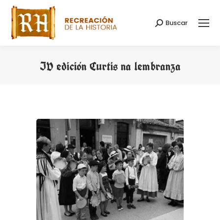
Buscar
Buscar:
IV edición Curtis na lembranza
Estás aquí: