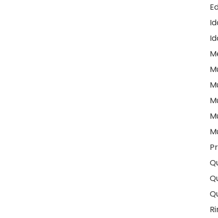
E
I
Id
M
M
M
M
M
M
Pr
Q
Qu
Q
Ri