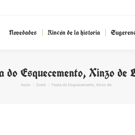
Novedades
Rincón de la historia
Sugeren
Novedades
Rincón de la historia
Sugerenc
a do Esquecemento, Xinzo de 
Estás aquí:
Inicio
Event
Festa do Esquecemento, Xinzo de…