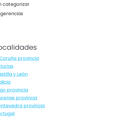
n categorizar
ugerencias
ocalidades
Coruña provincia
turias
stilla y León
licia
go provincia
rense provincia
ntevedra provincia
rtugal