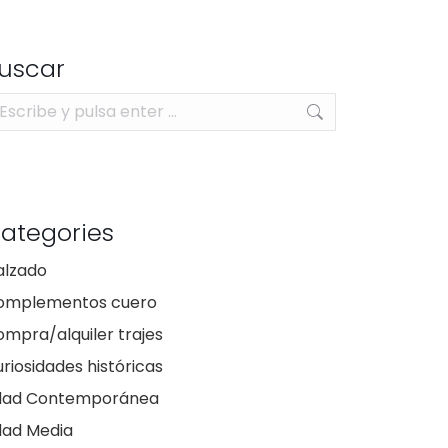
uscar
scar:
ategories
alzado
omplementos cuero
mpra/alquiler trajes
riosidades históricas
dad Contemporánea
dad Media