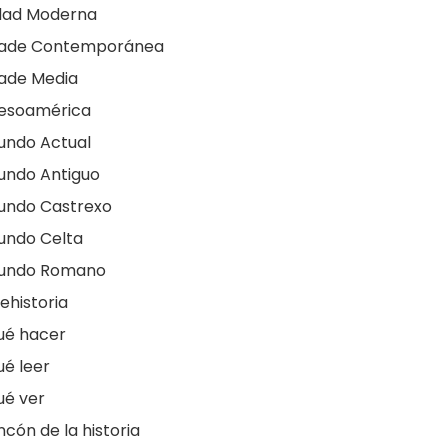
dad Moderna
dade Contemporánea
ade Media
esoamérica
undo Actual
undo Antiguo
undo Castrexo
undo Celta
undo Romano
ehistoria
ué hacer
é leer
ué ver
ncón de la historia