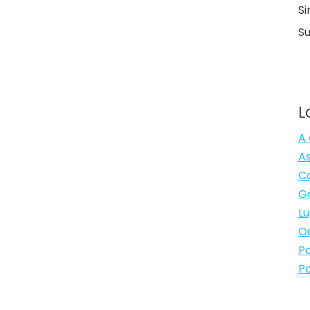
Si
S
L
A 
As
Ca
Ga
Lu
Ou
Po
Po