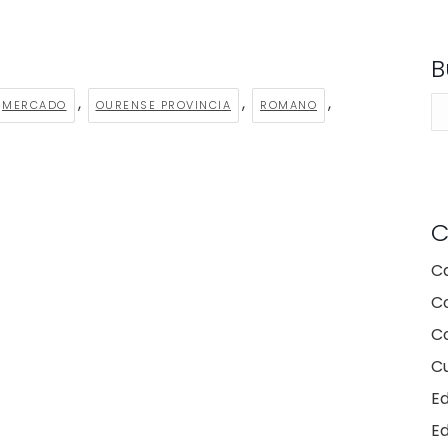
B
,
,
,
Bu
MERCADO
OURENSE PROVINCIA
ROMANO
C
C
C
Co
Cu
E
E