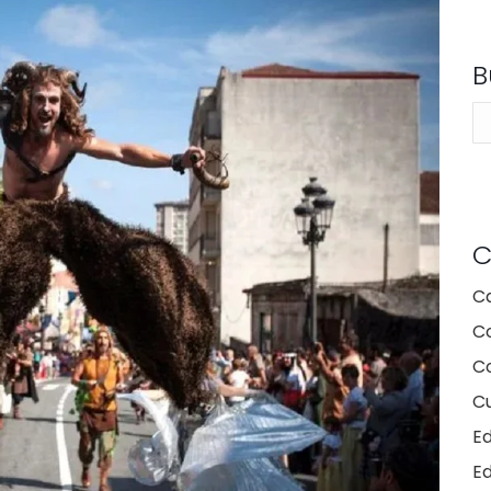
B
Bu
C
C
C
Co
Cu
E
E