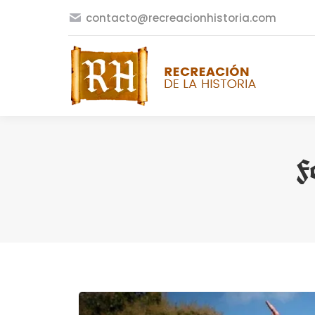
contacto@recreacionhistoria.com
F