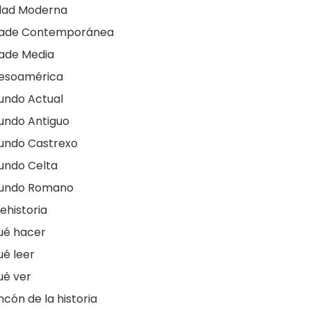
dad Moderna
dade Contemporánea
ade Media
esoamérica
undo Actual
undo Antiguo
undo Castrexo
undo Celta
undo Romano
ehistoria
ué hacer
é leer
ué ver
ncón de la historia