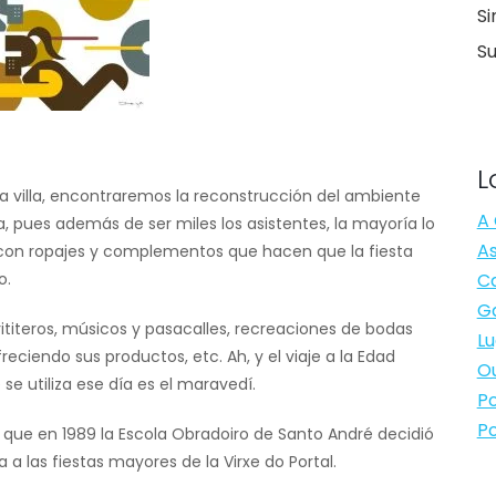
Si
S
L
a villa, encontraremos la reconstrucción del ambiente
A 
 pues además de ser miles los asistentes, la mayoría lo
As
 con ropajes y complementos que hacen que la fiesta
o.
Ca
Ga
rititeros, músicos y pasacalles, recreaciones de bodas
Lu
ciendo sus productos, etc. Ah, y el viaje a la Edad
Ou
e utiliza ese día es el maravedí.
Po
Po
e que en 1989 la Escola Obradoiro de Santo André decidió
a las fiestas mayores de la Virxe do Portal.