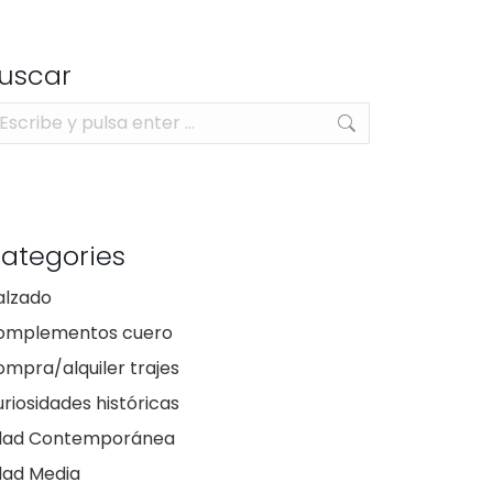
uscar
scar:
ategories
alzado
omplementos cuero
mpra/alquiler trajes
riosidades históricas
dad Contemporánea
dad Media