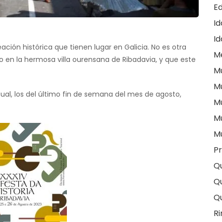
E
I
Id
ción histórica que tienen lugar en Galicia. No es otra
M
o en la hermosa villa ourensana de Ribadavia, y que este
M
M
tual, los del último fin de semana del mes de agosto,
M
M
M
Pr
Q
Qu
Q
Ri