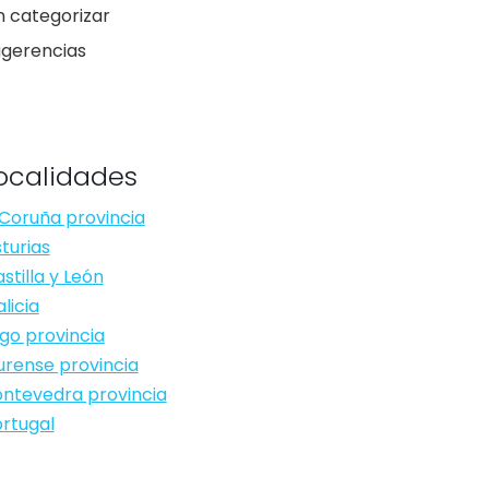
n categorizar
ugerencias
ocalidades
Coruña provincia
turias
stilla y León
licia
go provincia
rense provincia
ntevedra provincia
rtugal