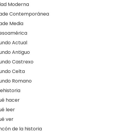
dad Moderna
dade Contemporánea
ade Media
esoamérica
undo Actual
undo Antiguo
undo Castrexo
undo Celta
undo Romano
ehistoria
ué hacer
é leer
ué ver
ncón de la historia