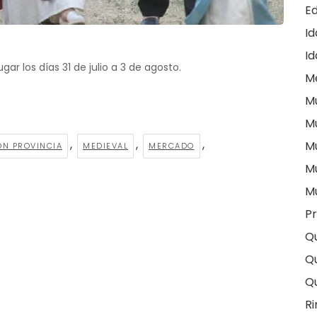
E
I
Id
ar los días 31 de julio a 3 de agosto.
M
M
M
,
,
,
M
ÓN PROVINCIA
MEDIEVAL
MERCADO
M
M
Pr
Q
Qu
Q
Ri