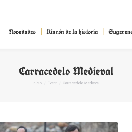
Novedades
Rincón de la historia
Sugeren
Novedades
Rincón de la historia
Sugerenc
Carracedelo Medieval
Estás aquí:
Inicio
Event
Carracedelo Medieval