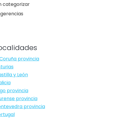
n categorizar
ugerencias
ocalidades
Coruña provincia
turias
stilla y León
licia
go provincia
rense provincia
ntevedra provincia
rtugal