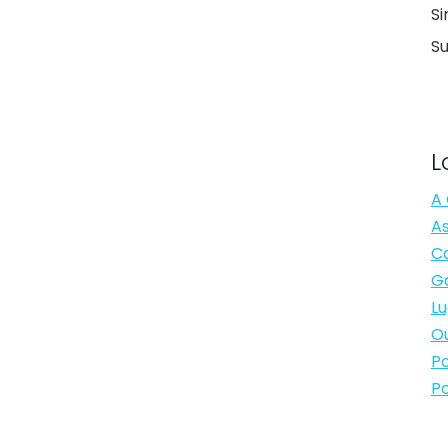
Si
S
L
A 
As
Ca
Ga
Lu
Ou
Po
Po