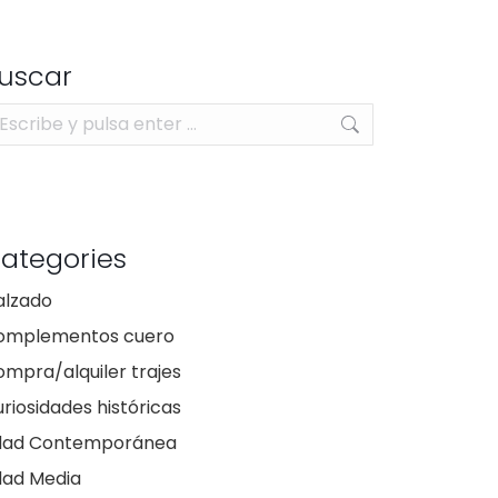
uscar
scar:
ategories
alzado
omplementos cuero
mpra/alquiler trajes
riosidades históricas
dad Contemporánea
dad Media