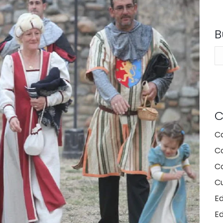
B
Bu
C
C
C
Co
Cu
E
E