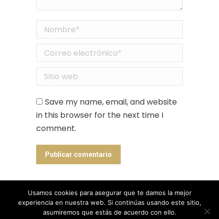
Nombre *
Correo electrónico *
Sitio web
Save my name, email, and website
in this browser for the next time I
comment.
Publicar comentario
Usamos cookies para asegurar que te damos la mejor
experiencia en nuestra web. Si continúas usando este sitio,
Designed by Animation Graphics
asumiremos que estás de acuerdo con ello.