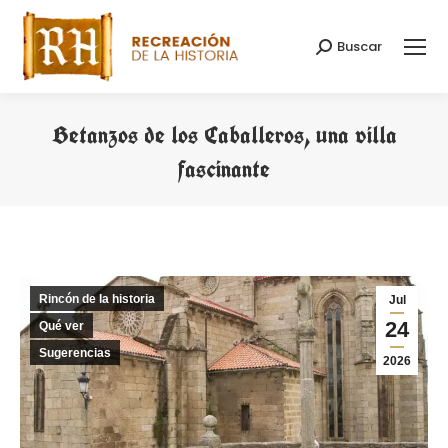
Buscar
Buscar:
Betanzos de los Caballeros, una villa
fascinante
Estás aquí:
Rincón de la historia
Jul
24
Qué ver
Sugerencias
2026