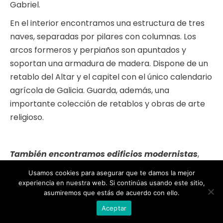
Gabriel.
En el interior encontramos una estructura de tres
naves, separadas por pilares con columnas. Los
arcos formeros y perpiaños son apuntados y
soportan una armadura de madera. Dispone de un
retablo del Altar y el capitel con el único calendario
agrícola de Galicia. Guarda, además, una
importante colección de retablos y obras de arte
religioso.
También encontramos edificios modernist
as
,
obviamente más cercando desde la perspectiva
Usamos cookies para asegurar que te damos la mejor
temporal, pero que adquiere gran importancia en
experiencia en nuestra web. Si continúas usando este sitio,
asumiremos que estás de acuerdo con ello.
Betanzos.
Aceptar