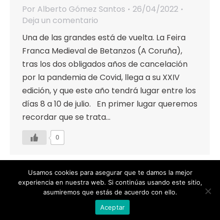
Por
Alberto Gómez Santos
26/04/2022
Deja un comentario
Una de las grandes está de vuelta. La Feira
Franca Medieval de Betanzos (A Coruña),
tras los dos obligados años de cancelación
por la pandemia de Covid, llega a su XXIV
edición, y que este año tendrá lugar entre los
días 8 a 10 de julio. En primer lugar queremos
recordar que se trata…
0
Usamos cookies para asegurar que te damos la mejor
experiencia en nuestra web. Si continúas usando este sitio,
asumiremos que estás de acuerdo con ello.
Designed by Animation Graphics
Aceptar
POLÍTICA DE PRIVACIDAD |
COOKIES |
AVISO LEGAL |