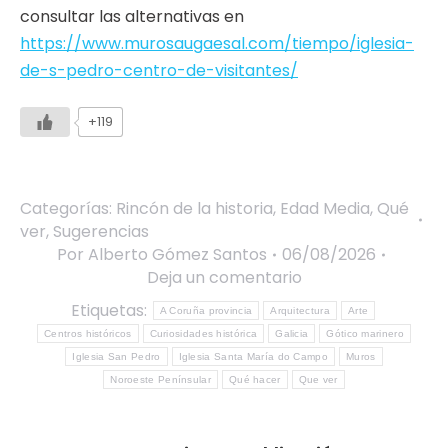
consultar las alternativas en
https://www.murosaugaesal.com/tiempo/iglesia-
de-s-pedro-centro-de-visitantes/
+119
Categorías:
Rincón de la historia
,
Edad Media
,
Qué
ver
,
Sugerencias
Por
Alberto Gómez Santos
06/08/2026
Deja un comentario
Etiquetas:
A Coruña provincia
Arquitectura
Arte
Centros históricos
Curiosidades histórica
Galicia
Gótico marinero
Iglesia San Pedro
Iglesia Santa María do Campo
Muros
Noroeste Penínsular
Qué hacer
Que ver