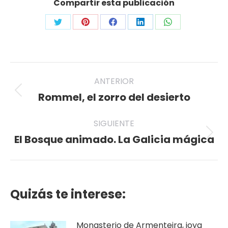
Compartir esta publicación
Share
Share
Share
Share
Share
on
on
on
on
on
Twitter
Pinterest
Facebook
LinkedIn
WhatsApp
Navegación
ANTERIOR
entre
Rommel, el zorro del desierto
Publicación
anterior:
publicaciones
SIGUIENTE
El Bosque animado. La Galicia mágica
Publicación
siguiente:
Quizás te interese:
Monasterio de Armenteira, joya