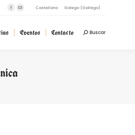
Castellano
Galego
(
Gallego
)
Facebook
YouTube
cias
Eventos
Contacto
Buscar
Buscar:
page
page
opens
opens
ias
Eventos
Contacto
Buscar
Buscar:
in
in
new
new
window
window
nica