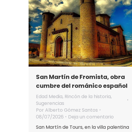
San Martín de Fromista, obra
cumbre del románico español
Edad Media
,
Rincón de la historia
,
Sugerencias
Por
Alberto Gómez Santos
08/07/2026
Deja un comentario
San Martín de Tours, en la villa palentina