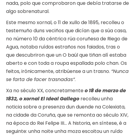
nada, polo que comprobaron que debía tratarse de
algo sobrenatural.
Este mesmo xornal, o 11 de xullo de 1895, recolleu o
testemuño duns veciños que dicían que a súa casa,
no número 10 da céntrica rúa coruñesa de Riego de
Agua, notaba ruídos estraños nos faiados, tras o
que descubriron que un O baúl que tiñan alí estaba
aberto e con toda a roupa espallada polo chan. Os
feitos, irónicamente, atribúense a un trasno.
“Nunca
se farta de facer trasnadas”
.
Xa no século XX, concretamente
o 18 de marzo de
1832, o xornal El Ideal Gallego
recolleu unha
noticia sobre a presenza dun duende na Colexiata,
na cidade da Coruña, que se remonta ao século XIV,
na época do Rei Felipe III… A historia, en síntese, é a
seguinte: unha noite unha moza escoitou un ruído