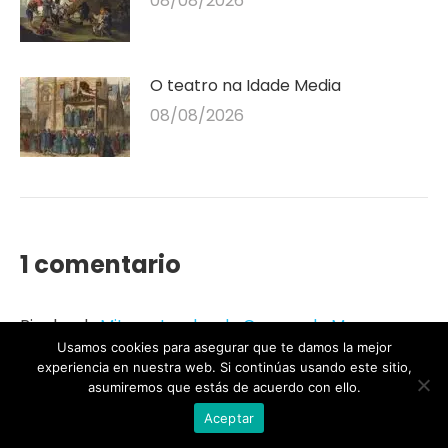
08/08/2026
O teatro na Idade Media
08/08/2026
1 comentario
Pingback:
Mitos e Lendas de Cangas de Morrazo –
Usamos cookies para asegurar que te damos la mejor
The Land Of Serpents
experiencia en nuestra web. Si continúas usando este sitio,
asumiremos que estás de acuerdo con ello.
Aceptar
Deixa unha resposta