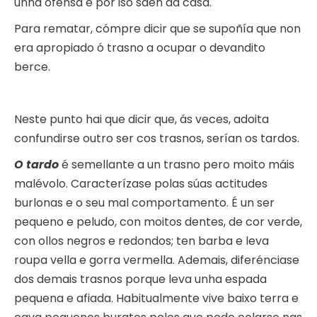
unha ofensa e por iso saen da casa.
Para rematar, cómpre dicir que se supoñía que non
era apropiado ó trasno a ocupar o devandito
berce.
Neste punto hai que dicir que, ás veces, adoita
confundirse outro ser cos trasnos, serían os tardos.
O tardo
é semellante a un trasno pero moito máis
malévolo. Caracterízase polas súas actitudes
burlonas e o seu mal comportamento. É un ser
pequeno e peludo, con moitos dentes, de cor verde,
con ollos negros e redondos; ten barba e leva
roupa vella e gorra vermella. Ademais, diferénciase
dos demais trasnos porque leva unha espada
pequena e afiada. Habitualmente vive baixo terra e