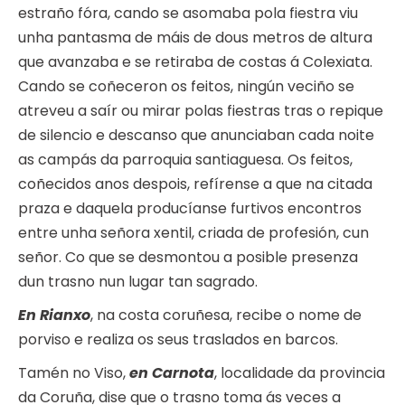
estraño fóra, cando se asomaba pola fiestra viu
unha pantasma de máis de dous metros de altura
que avanzaba e se retiraba de costas á Colexiata.
Cando se coñeceron os feitos, ningún veciño se
atreveu a saír ou mirar polas fiestras tras o repique
de silencio e descanso que anunciaban cada noite
as campás da parroquia santiaguesa. Os feitos,
coñecidos anos despois, refírense a que na citada
praza e daquela producíanse furtivos encontros
entre unha señora xentil, criada de profesión, cun
señor. Co que se desmontou a posible presenza
dun trasno nun lugar tan sagrado.
En Rianxo
, na costa coruñesa, recibe o nome de
porviso e realiza os seus traslados en barcos.
Tamén no Viso,
en Carnota
, localidade da provincia
da Coruña, dise que o trasno toma ás veces a