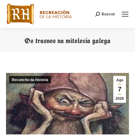
Buscar
Search:
Os trasnos na mitoloxía galega
You are here:
Recuncho da historia
Ago
7
2026