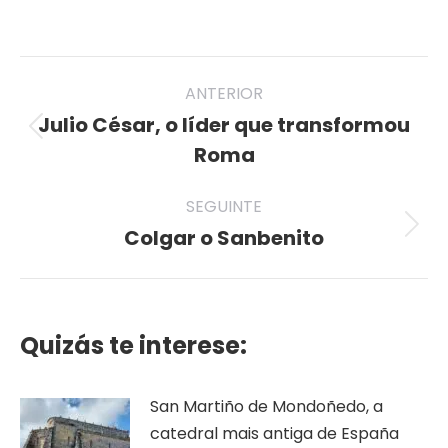
on
on
on
on
on
Twitter
Pinterest
Facebook
LinkedIn
WhatsApp
Post
ANTERIOR
navigation
Julio César, o líder que transformou
Previous
Roma
post:
SEGUINTE
Colgar o Sanbenito
Seguinte
publicación
Quizás te interese:
San Martiño de Mondoñedo, a
catedral mais antiga de España