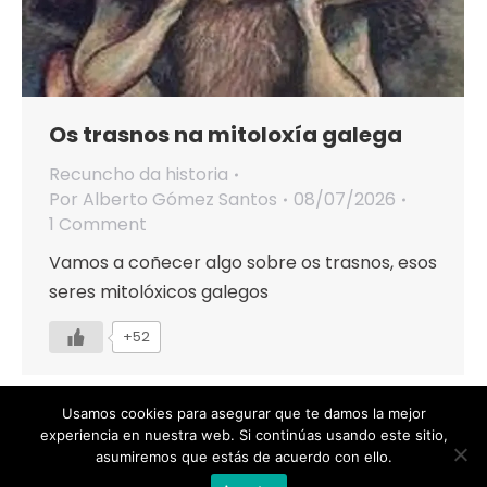
Os trasnos na mitoloxía galega
Recuncho da historia
Por
Alberto Gómez Santos
08/07/2026
1 Comment
Vamos a coñecer algo sobre os trasnos, esos
seres mitolóxicos galegos
+52
Usamos cookies para asegurar que te damos la mejor
experiencia en nuestra web. Si continúas usando este sitio,
asumiremos que estás de acuerdo con ello.
Designed by Animation Graphics