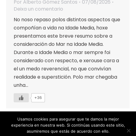
Por
Alberto Gómez Santos
07/08/2026
Deixa un comentario
No noso repaso polos distintos aspectos que
compoñían a vida na Idade Media, hoxe
presentamos este breve resumo sobre a
consideración do Mar na Idade Media.
Durante a Idade Media o mar sempre foi
considerado con respecto, e xerouse cara a
el un medo reverencial, no que convivían
realidade e superstición. Polo mar chegaba
unha…
+36
Usamos cookies para asegurar que te damos la mejor
experiencia en nuestra web. Si continúas usando este sitio,
asumiremos que estás de acuerdo con ello.