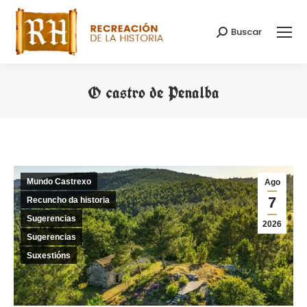
Buscar
Search:
O castro de Penalba
You are here:
Mundo Castrexo
Ago
7
Recuncho da historia
Sugerencias
2026
Sugerencias
Suxestións