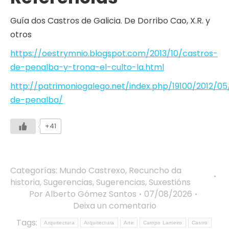
Guía dos Castros de Galicia. De Dorribo Cao, X.R. y
otros
https://oestrymnio.blogspot.com/2013/10/castros-
de-penalba-y-trona-el-culto-la.html
http://patrimoniogalego.net/index.php/19100/2012/05
de-penalba/
+41
Categorías:
Mundo Castrexo
,
Recuncho da
historia
,
Sugerencias
,
Sugerencias
,
Suxestións
Por
Alberto Gómez Santos
07/08/2026
Deixa un comentario
Tags:
Arquitectura
Arquitectura
Arte
Campo Lameiro
Castro