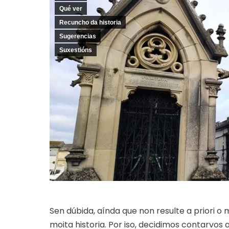
Qué ver
Recuncho da historia
Sugerencias
Suxestións
Sen dúbida, aínda que non resulte a priori o
moita historia. Por iso, decidimos contarvos