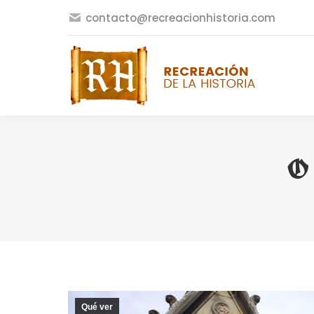
contacto@recreacionhistoria.com
O 
Qué ver