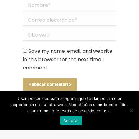
Nombre *
Correo electrónico *
Sitio web
Save my name, email, and website
in this browser for the next time I
comment.
Publicar comentario
Usamos cookies para asegurar que te damos la mejor
experiencia en nuestra web. Si continúas usando este sitio,
asumiremos que estás de acuerdo con ello.
Designed by Animation Graphics
Aceptar
POLÍTICA DE PRIVACIDAD |
COOKIES |
AVISO LEGAL |
© Recreación de la Historia.