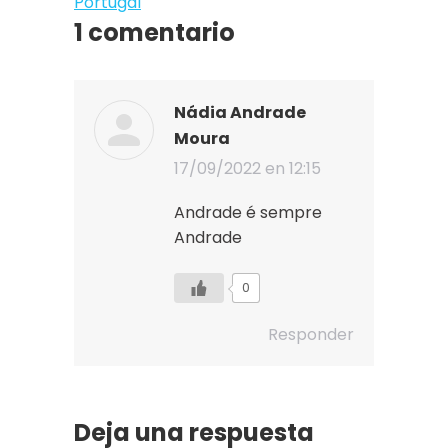
Portugal
1 comentario
Nádia Andrade
Moura
17/09/2022 en 12:15
dice:
Andrade é sempre
Andrade
0
Responder
Deja una respuesta