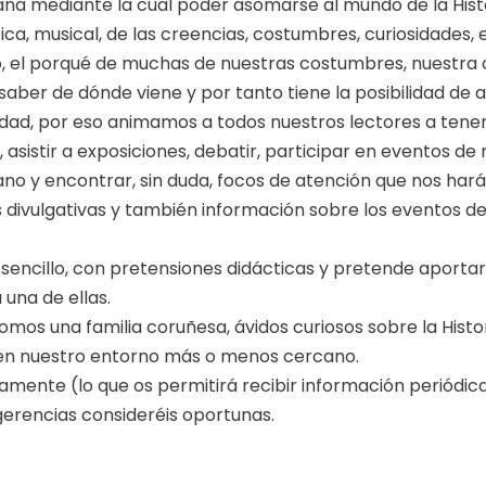
tana mediante la cual poder asomarse al mundo de la Hist
tística, musical, de las creencias, costumbres, curiosidades, 
o, el porqué de muchas de nuestras costumbres, nuestra o
saber de dónde viene y por tanto tiene la posibilidad de
icidad, por eso animamos a todos nuestros lectores a tener c
, asistir a exposiciones, debatir, participar en eventos d
o y encontrar, sin duda, focos de atención que nos hará
 divulgativas y también información sobre los eventos de
 sencillo, con pretensiones didácticas y pretende aport
una de ellas.
somos una familia coruñesa, ávidos curiosos sobre la Hist
 en nuestro entorno más o menos cercano.
tamente (lo que os permitirá recibir información periód
erencias consideréis oportunas.