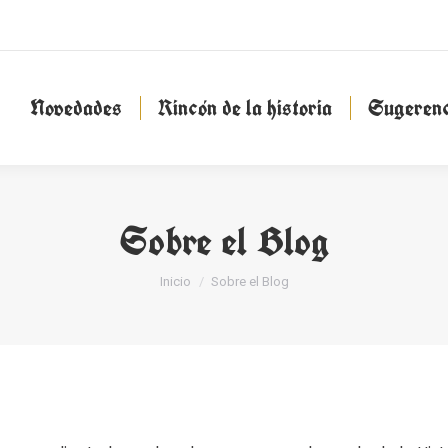
Novedades
Rincón de la historia
Sugeren
Novedades
Rincón de la historia
Sugerenc
Sobre el Blog
Estás aquí:
Inicio
Sobre el Blog