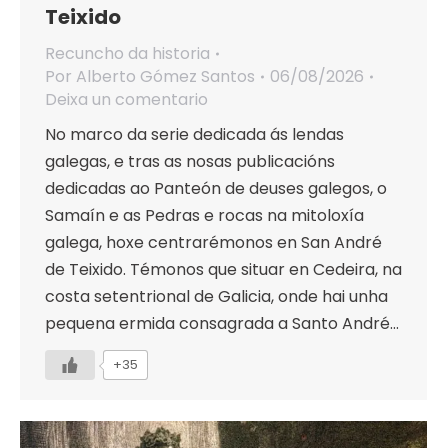
Teixido
Recuncho da historia
Por
Alberto Gómez Santos
06/08/2026
Deixa un comentario
No marco da serie dedicada ás lendas
galegas, e tras as nosas publicacións
dedicadas ao Panteón de deuses galegos, o
Samaín e as Pedras e rocas na mitoloxía
galega, hoxe centrarémonos en San André
de Teixido. Témonos que situar en Cedeira, na
costa setentrional de Galicia, onde hai unha
pequena ermida consagrada a Santo André…
+35