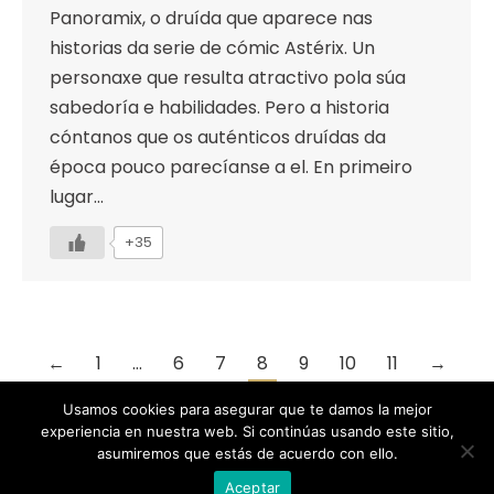
Panoramix, o druída que aparece nas
historias da serie de cómic Astérix. Un
personaxe que resulta atractivo pola súa
sabedoría e habilidades. Pero a historia
cóntanos que os auténticos druídas da
época pouco parecíanse a el. En primeiro
lugar…
+35
←
1
…
6
7
8
9
10
11
→
Usamos cookies para asegurar que te damos la mejor
experiencia en nuestra web. Si continúas usando este sitio,
asumiremos que estás de acuerdo con ello.
Designed by Animation Graphics
Aceptar