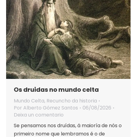
Os druidas no mundo celta
Mundo Celta
,
Recuncho da historia
Por
Alberto Gómez Santos
06/08/2026
Deixa un comentario
Se pensamos nos druídas, á maioría de nós o
primeiro nome que lembramos é o de