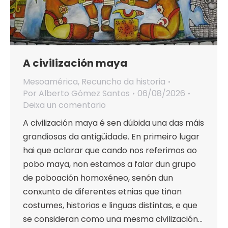
A civilización maya
Mesoamérica
,
Recuncho da historia
Por
Alberto Gómez Santos
06/08/2026
Deixa un comentario
A civilización maya é sen dúbida una das máis
grandiosas da antigüidade. En primeiro lugar
hai que aclarar que cando nos referimos ao
pobo maya, non estamos a falar dun grupo
de poboación homoxéneo, senón dun
conxunto de diferentes etnias que tiñan
costumes, historias e linguas distintas, e que
se consideran como una mesma civilización…