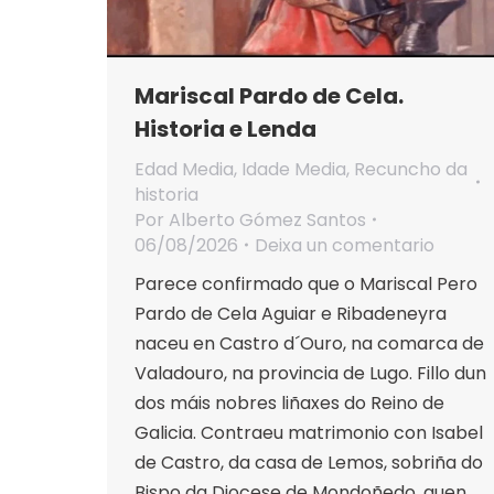
Mariscal Pardo de Cela.
Historia e Lenda
Edad Media
,
Idade Media
,
Recuncho da
historia
Por
Alberto Gómez Santos
06/08/2026
Deixa un comentario
Parece confirmado que o Mariscal Pero
Pardo de Cela Aguiar e Ribadeneyra
naceu en Castro d´Ouro, na comarca de
Valadouro, na provincia de Lugo. Fillo dun
dos máis nobres liñaxes do Reino de
Galicia. Contraeu matrimonio con Isabel
de Castro, da casa de Lemos, sobriña do
Bispo da Diocese de Mondoñedo, quen