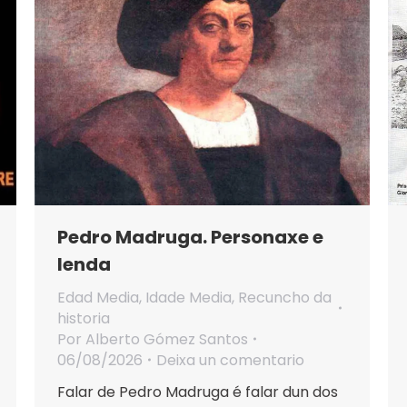
Pedro Madruga. Personaxe e
lenda
Edad Media
,
Idade Media
,
Recuncho da
historia
Por
Alberto Gómez Santos
06/08/2026
Deixa un comentario
Falar de Pedro Madruga é falar dun dos