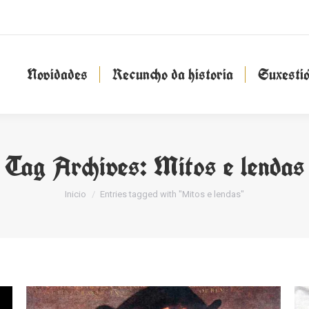
Novidades
Recuncho da historia
Suxesti
Novidades
Recuncho da historia
Suxesti
Tag Archives:
Mitos e lendas
You are here:
Inicio
Entries tagged with "Mitos e lendas"