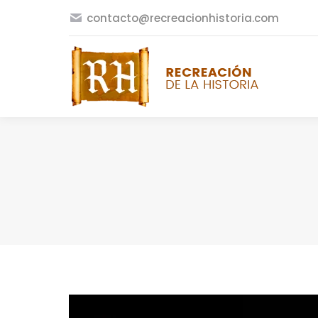
contacto@recreacionhistoria.com