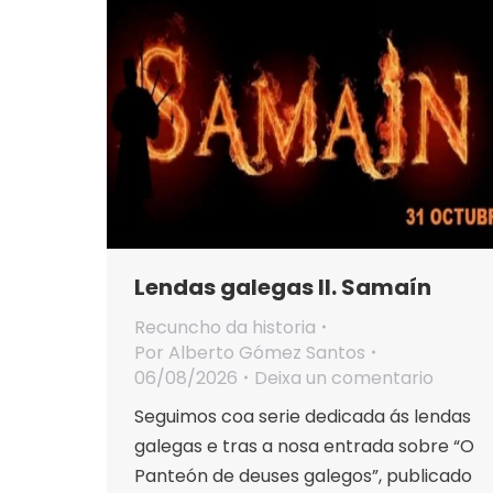
Lendas galegas II. Samaín
Recuncho da historia
Por
Alberto Gómez Santos
06/08/2026
Deixa un comentario
Seguimos coa serie dedicada ás lendas
galegas e tras a nosa entrada sobre “O
Panteón de deuses galegos”, publicado