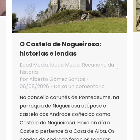
O Castelo de Nogueirosa:
historias e lendas
Edad Media
,
Idade Media
,
Recuncho da
historia
Por
Alberto Gómez Santos
06/08/2026
Deixa un comentario
No concello coruñés de Pontedeume, na
parroquia de Nogueirosa atópase o
castelo dos Andrade coñecido como
Castelo de Nogueirosa. Hoxe en día o
Castelo pertence á a Casa de Alba. Os
condes de Andrade foron os señores