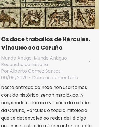
Os doce traballos de Hércules.
Vínculos coa Coruña
Mundo Antigo
,
Mundo Antiguo
,
Recuncho da historia
Por
Alberto Gómez Santos
06/08/2026
Deixa un comentario
Nesta entrada de hoxe non usartemos
contido histórico, senón mitolóxico. A
nós, sendo naturais e veciños da cidade
da Coruña, Hércules e toda a mitoloxía
que se desenvolve ao redor del, é algo
que nos resulta do máximo interese pola