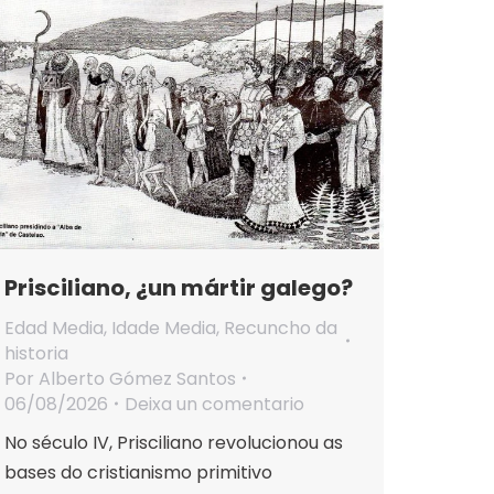
Prisciliano, ¿un mártir galego?
Edad Media
,
Idade Media
,
Recuncho da
historia
Por
Alberto Gómez Santos
06/08/2026
Deixa un comentario
No século IV, Prisciliano revolucionou as
bases do cristianismo primitivo