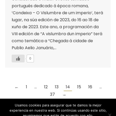
portugués dedicado á época romana,
‘Condeixa – O Vislumbre de um imperio‘, terá
lugar, na súa edición de 2023, do 16 ao 18 de
xuño de 2023. Este ano, a programación da
VIII edición de “A vislumbra dun imperio” terá
como temática a “Chegada á cidade de
Publio Aelio Januário,…
0
←
1
…
12
13
14
15
16
…
37
→
Usamos cookies para asegurar que te damos la mejor
experiencia en nuestra web. Si continúas usando este sitio,
asumiremos que estás de acuerdo con ello.