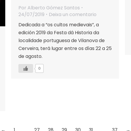
Por
Alberto Gómez Santos
24/07/2019
Deixa un comentario
Dedicada a “os cultos medievais”, a
edición 2019 da Festa dá Historia da
localidade portuguesa de Vilanova de
Cerveira, terá lugar entre os días 22 a 25
de agosto.
0
←
1
…
27
28
29
30
31
…
37
→