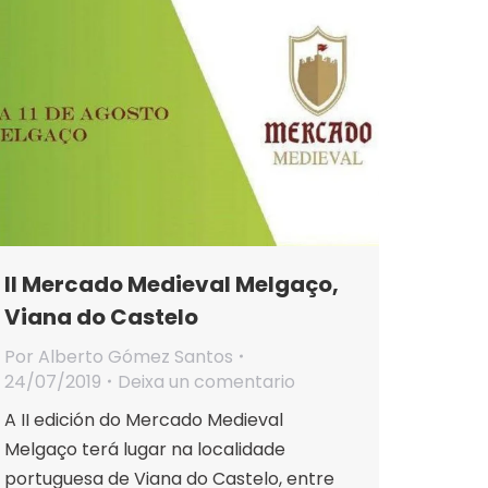
II Mercado Medieval Melgaço,
Viana do Castelo
Por
Alberto Gómez Santos
24/07/2019
Deixa un comentario
A II edición do Mercado Medieval
Melgaço terá lugar na localidade
portuguesa de Viana do Castelo, entre