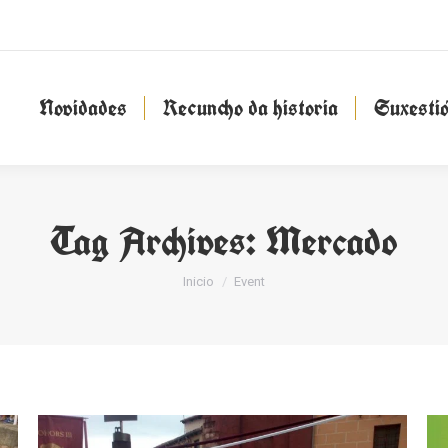
Novidades
Recuncho da historia
Suxesti
Novidades
Recuncho da historia
Suxesti
Tag Archives:
Mercado
You are here:
Inicio
Event