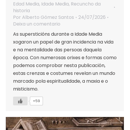
Edad Media
,
Idade Media
,
Recuncho da
historia
Por
Alberto Gómez Santos
24/07/2026
Deixa un comentario
As supersticións durante a Idade Media
xogaron un papel de gran incidencia na vida
e na mentalidade das persoas daquela
época. Con numerosas orixes e formas como
podemos comprobar nesta publicación,
estas crenzas e costumes revelan un mundo
marcado pola espiritualidade, a maxia e o
misticismo.
+59