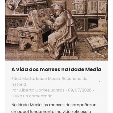
A vida dos monxes na Idade Media
Edad Media
,
Idade Media
,
Recuncho da
historia
Por
Alberto Gómez Santos
09/07/2026
Deixa un comentario
Na Idade Media, os monxes desempeñaron
un papel fundamental na vida relixiosa e