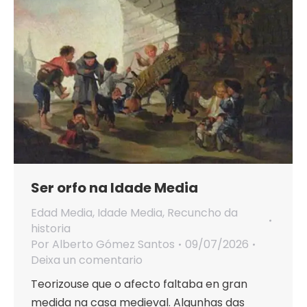
Ser orfo na Idade Media
Edad Media
,
Idade Media
,
Recuncho da
historia
Por
Alberto Gómez Santos
09/07/2026
Deixa un comentario
Teorizouse que o afecto faltaba en gran
medida na casa medieval. Algunhas das