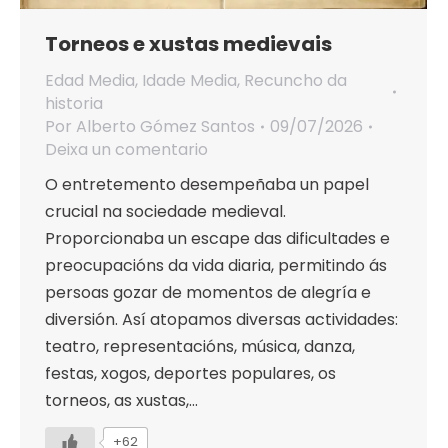
Torneos e xustas medievais
Edad Media
,
Idade Media
,
Recuncho da
historia
Por
Alberto Gómez Santos
09/07/2026
Deixa un comentario
O entretemento desempeñaba un papel
crucial na sociedade medieval.
Proporcionaba un escape das dificultades e
preocupacións da vida diaria, permitindo ás
persoas gozar de momentos de alegría e
diversión. Así atopamos diversas actividades:
teatro, representacións, música, danza,
festas, xogos, deportes populares, os
torneos, as xustas,…
+62