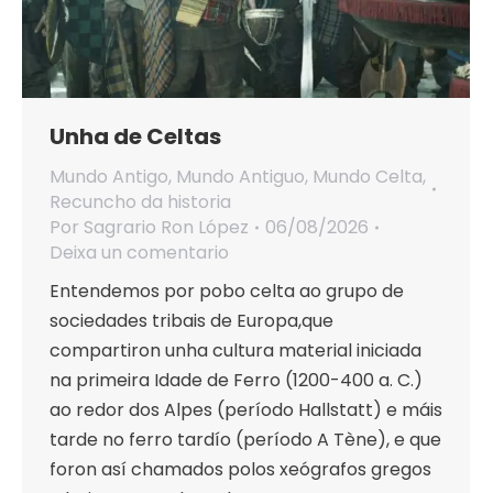
Unha de Celtas
Mundo Antigo
,
Mundo Antiguo
,
Mundo Celta
,
Recuncho da historia
Por
Sagrario Ron López
06/08/2026
Deixa un comentario
Entendemos por pobo celta ao grupo de
sociedades tribais de Europa,que
compartiron unha cultura material iniciada
na primeira Idade de Ferro (1200-400 a. C.)
ao redor dos Alpes (período Hallstatt) e máis
tarde no ferro tardío (período A Tène), e que
foron así chamados polos xeógrafos gregos