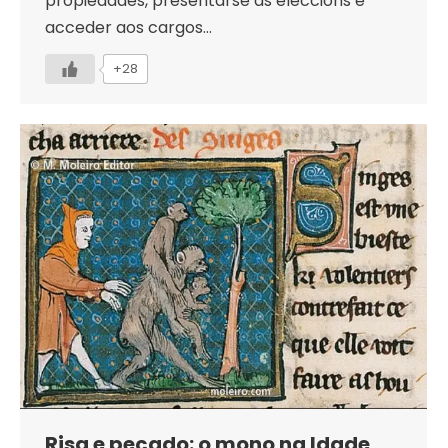
propiedades, presentarse ás eleccións e
acceder aos cargos…
+28
Risa e pecado: o mono na Idade