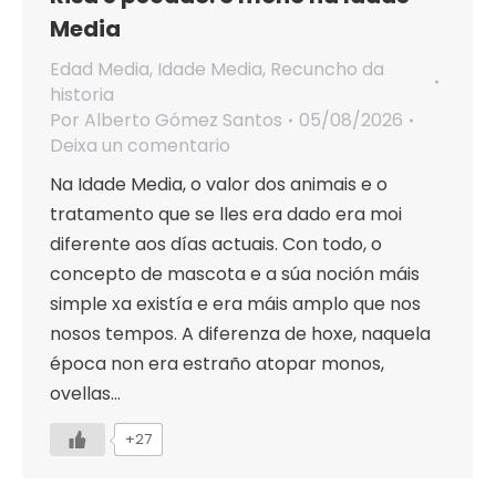
Media
Edad Media
,
Idade Media
,
Recuncho da
historia
Por
Alberto Gómez Santos
05/08/2026
Deixa un comentario
Na Idade Media, o valor dos animais e o
tratamento que se lles era dado era moi
diferente aos días actuais. Con todo, o
concepto de mascota e a súa noción máis
simple xa existía e era máis amplo que nos
nosos tempos. A diferenza de hoxe, naquela
época non era estraño atopar monos,
ovellas…
+27