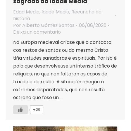
sagrado da Idade Media
Edad Media
,
Idade Media
,
Recuncho da
historia
Por
Alberto Gómez Santos
06/08/2026
Deixa un comentario
Na Europa medieval críase que o contacto
cos restos de santos ou do mesmo Cristo
tiña virtudes sanadoras e espirituais. Por iso é
polo que desenvolveuse un intenso tráfico de
reliquias, no que non faltaron os casos de
fraude e de roubo. A situación chegou a
extremos disparatados, que non resulta
estraño que fose un…
+29