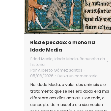
Risa e pecado: o mono na
Idade Media
Edad Media
,
Idade Media
,
Recuncho da
historia
Por
Alberto Gómez Santos
05/08/2026
Deixa un comentario
Na Idade Media, o valor dos animais e o
tratamento que se lles era dado era moi
diferente aos días actuais. Con todo, o
concepto de mascota e a súa noción