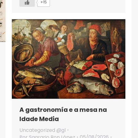
+15
A gastronomía e a mesa na
Idade Media
Uncategorized @gl
Por
Sagrario Ron López
05/08/2026