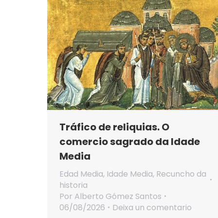
Tráfico de reliquias. O
comercio sagrado da Idade
Media
Edad Media
,
Idade Media
,
Recuncho da
historia
Por
Alberto Gómez Santos
06/08/2026
Deixa un comentario