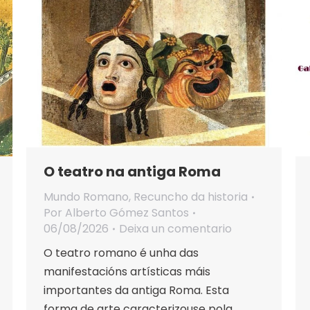
O teatro na antiga Roma
Mundo Romano
,
Recuncho da historia
Por
Alberto Gómez Santos
06/08/2026
Deixa un comentario
O teatro romano é unha das
manifestacións artísticas máis
importantes da antiga Roma. Esta
forma de arte caracterizouse pola