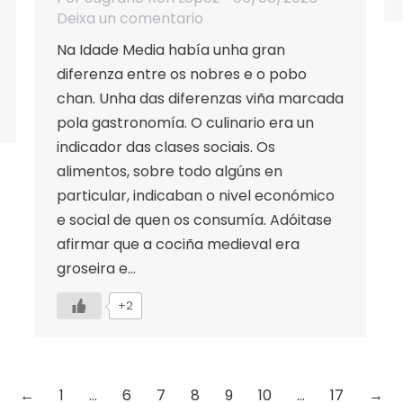
Deixa un comentario
Na Idade Media había unha gran
diferenza entre os nobres e o pobo
chan. Unha das diferenzas viña marcada
pola gastronomía. O culinario era un
indicador das clases sociais. Os
alimentos, sobre todo algúns en
particular, indicaban o nivel económico
e social de quen os consumía. Adóitase
afirmar que a cociña medieval era
groseira e…
+2
←
1
…
6
7
8
9
10
…
17
→