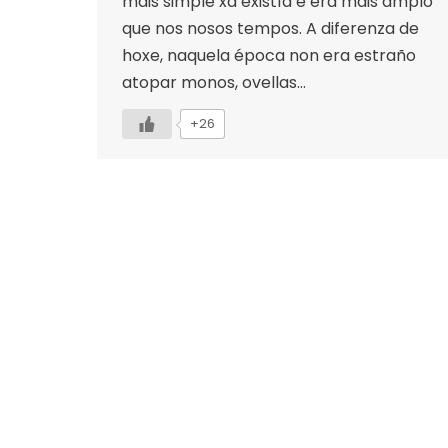
máis simple xa existía e era máis amplo
que nos nosos tempos. A diferenza de
hoxe, naquela época non era estraño
atopar monos, ovellas…
+26