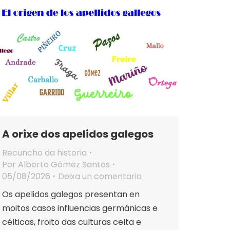
A orixe dos apelidos galegos
Recuncho da historia
Por
Alberto Gómez Santos
05/08/2026
Deixa un comentario
Os apelidos galegos presentan en
moitos casos influencias germánicas e
célticas, froito das culturas celta e