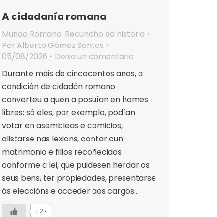
A cidadanía romana
Mundo Romano
,
Recuncho da historia
Por
Alberto Gómez Santos
05/08/2026
Deixa un comentario
Durante máis de cincocentos anos, a
condición de cidadán romano
converteu a quen a posuían en homes
libres: só eles, por exemplo, podían
votar en asembleas e comicios,
alistarse nas lexions, contar cun
matrimonio e fillos recoñecidos
conforme a lei, que puidesen herdar os
seus bens, ter propiedades, presentarse
ás eleccións e acceder aos cargos…
+27