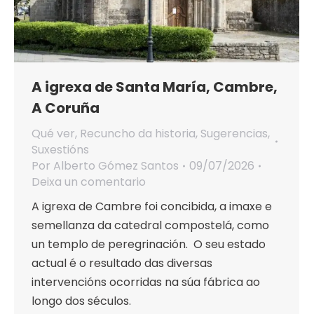
A igrexa de Santa María, Cambre,
A Coruña
Qué ver
,
Recuncho da historia
,
Sugerencias
,
Suxestións
Por
Alberto Gómez Santos
09/07/2026
Deixa un comentario
A igrexa de Cambre foi concibida, a imaxe e
semellanza da catedral compostelá, como
un templo de peregrinación. O seu estado
actual é o resultado das diversas
intervencións ocorridas na súa fábrica ao
longo dos séculos.