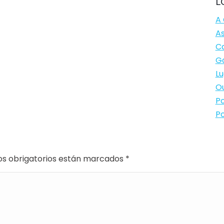
L
A 
As
Ca
Ga
Lu
Ou
Po
Po
os obrigatorios están marcados
*