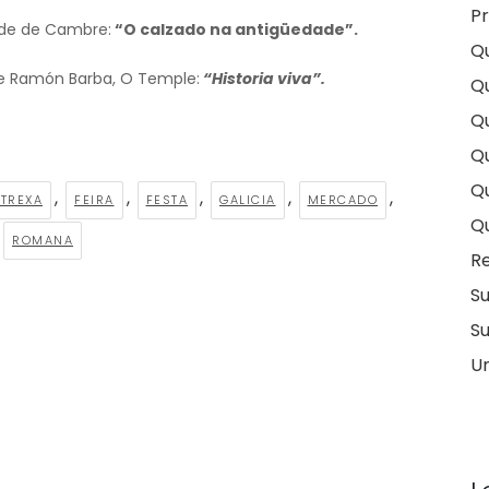
Pr
o de de Cambre:
“O calzado na antigüedade”.
Q
rque Ramón Barba, O Temple:
“Historia viva”.
Q
Qu
Qu
Q
,
,
,
,
,
TREXA
FEIRA
FESTA
GALICIA
MERCADO
Q
ROMANA
Re
S
Su
U