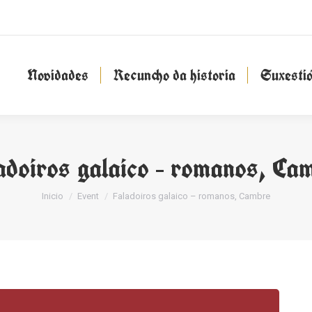
Novidades
Recuncho da historia
Suxesti
Novidades
Recuncho da historia
Suxesti
adoiros galaico – romanos, Ca
You are here:
Inicio
Event
Faladoiros galaico – romanos, Cambre