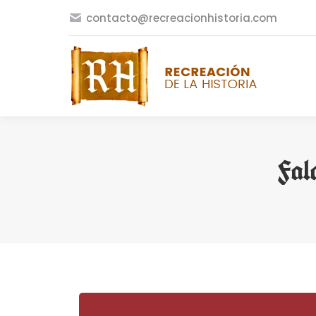
contacto@recreacionhistoria.com
Fal