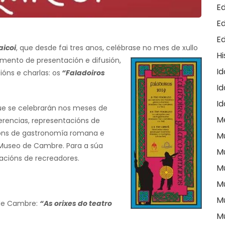
E
E
E
aicoi
, que desde fai tres anos, celébrase no mes de xullo
Hi
mento de presentación e difusi
ón,
I
óns e charlas: os
“Faladoiros
Id
I
e se celebrarán nos meses de
M
erencias, representacións de
ións de gastronomía romana e
M
o Museo de Cambre. Para a súa
M
acións de recreadores.
M
M
M
o de Cambre:
“As orixes do teatro
M