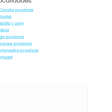
ocalidades
Coruña provincia
turias
stilla y León
licia
go provincia
rense provincia
ntevedra provincia
rtugal