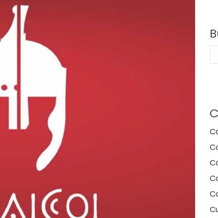
B
Se
C
C
C
C
Co
C
Cu