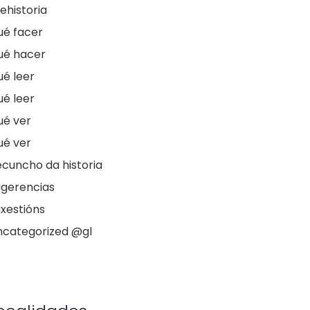
ehistoria
ué facer
ué hacer
é leer
é leer
ué ver
ué ver
cuncho da historia
ugerencias
xestións
ncategorized @gl