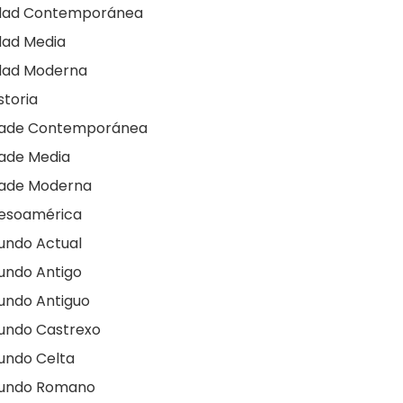
dad Contemporánea
dad Media
dad Moderna
storia
dade Contemporánea
ade Media
dade Moderna
esoamérica
undo Actual
undo Antigo
undo Antiguo
undo Castrexo
undo Celta
undo Romano