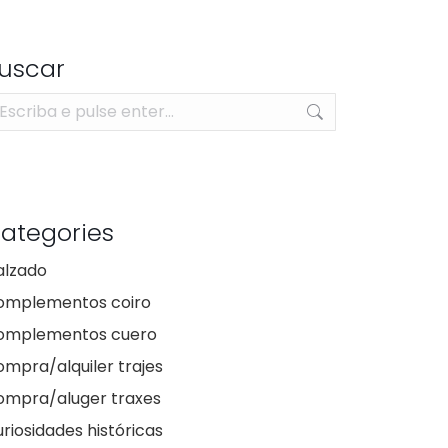
uscar
arch:
ategories
alzado
omplementos coiro
omplementos cuero
mpra/alquiler trajes
ompra/aluger traxes
riosidades históricas