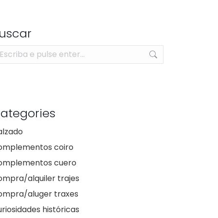
uscar
arch:
ategories
alzado
omplementos coiro
omplementos cuero
mpra/alquiler trajes
ompra/aluger traxes
riosidades históricas