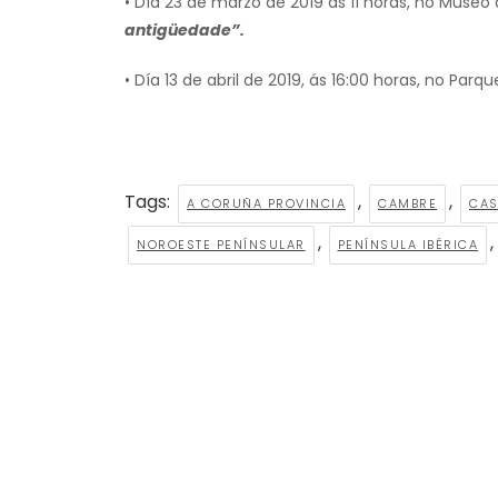
• Día 23 de marzo de 2019 ás 11 horas, no Muse
antigüedade”.
• Día 13 de abril de 2019, ás 16:00 horas, no Pa
Tags:
,
,
A CORUÑA PROVINCIA
CAMBRE
CAS
,
,
NOROESTE PENÍNSULAR
PENÍNSULA IBÉRICA