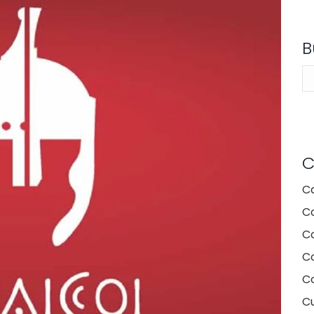
B
Se
C
C
C
C
Co
C
Cu