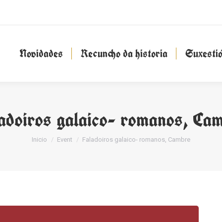
Novidades
Recuncho da historia
Suxesti
Novidades
Recuncho da historia
Suxesti
adoiros galaico- romanos, Ca
You are here:
Inicio
Event
Faladoiros galaico- romanos, Cambre