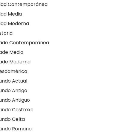
dad Contemporánea
dad Media
dad Moderna
storia
dade Contemporánea
ade Media
dade Moderna
esoamérica
undo Actual
undo Antigo
undo Antiguo
undo Castrexo
undo Celta
undo Romano