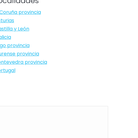
ocalidades
Coruña provincia
turias
stilla y León
licia
go provincia
rense provincia
ntevedra provincia
rtugal