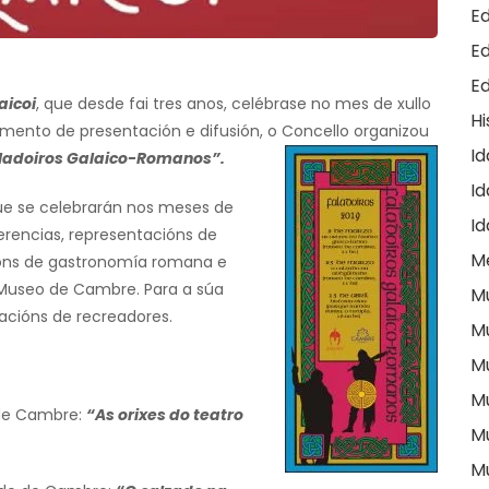
E
E
E
aicoi
, que desde fai tres anos, celébrase no mes de xullo
Hi
ento de presentación e difusión, o Concello organizou
I
ladoiros Galaico-Romanos”.
Id
e se celebrarán nos meses de
I
erencias, representacións de
M
ións de gastronomía romana e
o Museo de Cambre. Para a súa
M
acións de recreadores.
M
M
M
o de Cambre:
“As orixes do teatro
M
M