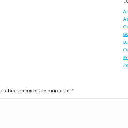
L
A 
As
Ca
Ga
Lu
Ou
Po
Po
os obrigatorios están marcados
*