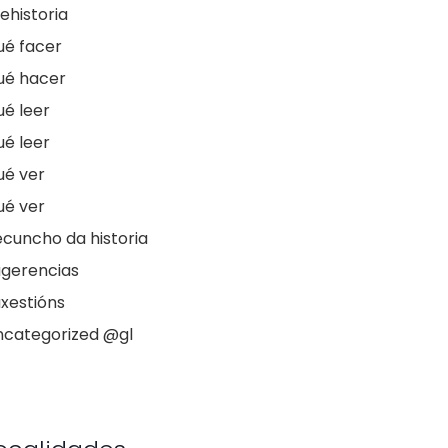
ehistoria
ué facer
ué hacer
é leer
é leer
ué ver
ué ver
cuncho da historia
ugerencias
xestións
ncategorized @gl