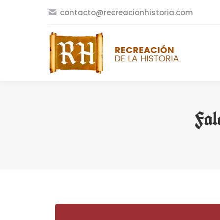
contacto@recreacionhistoria.com
Fal