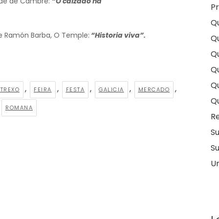
o de de Cambre:
“O calzado na
Pr
Q
rque Ramón Barba, O Temple:
“Historia viva”.
Q
Qu
Qu
Q
,
,
,
,
,
TREXO
FEIRA
FESTA
GALICIA
MERCADO
Q
ROMANA
Re
S
Su
U