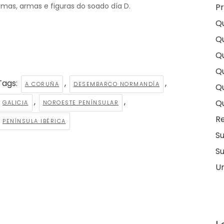
mas, armas e figuras do soado día D.
Pr
Q
Q
Qu
Qu
Tags:
,
,
A CORUÑA
DESEMBARCO NORMANDÍA
Q
,
,
Q
GALICIA
NOROESTE PENÍNSULAR
Re
PENÍNSULA IBÉRICA
S
Su
U