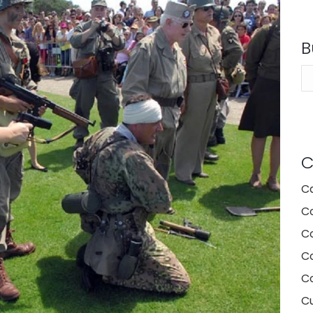
B
Se
C
C
C
C
Co
C
Cu