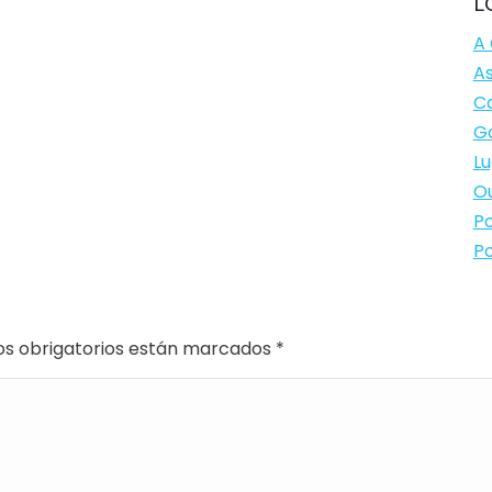
L
A 
As
Ca
Ga
Lu
Ou
Po
Po
os obrigatorios están marcados
*