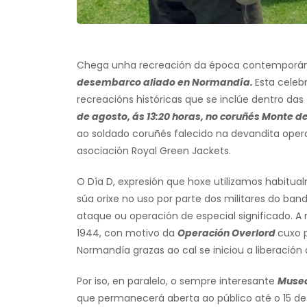
Chega unha recreación da época contemporánea
desembarco aliado en Normandía.
Esta celeb
recreacións históricas que se inclúe dentro das
de agosto, ás 13:20 horas, no coruñés Monte d
ao soldado coruñés falecido na devandita oper
asociación Royal Green Jackets.
O Día D, expresión que hoxe utilizamos habitu
súa orixe no uso por parte dos militares do band
ataque ou operación de especial significado. A
1944, con motivo da
Operación Overlord
cuxo 
Normandía grazas ao cal se iniciou a liberació
Por iso, en paralelo, o sempre interesante
Museo
que permanecerá aberta ao público até o 15 de