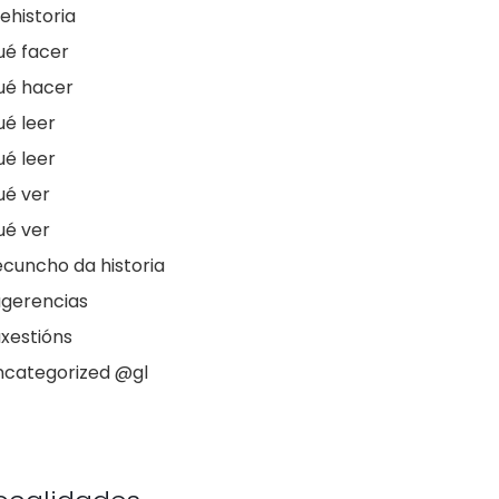
ehistoria
ué facer
ué hacer
é leer
é leer
ué ver
ué ver
cuncho da historia
ugerencias
xestións
ncategorized @gl