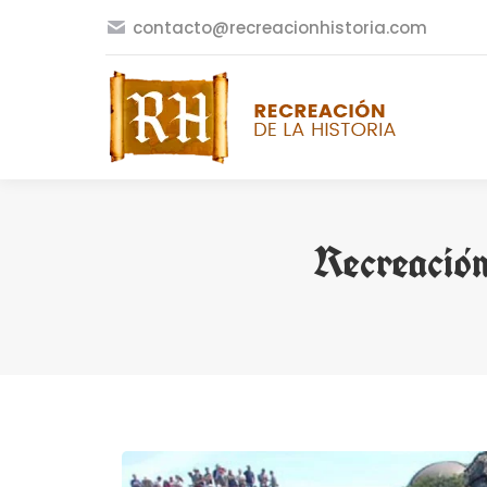
contacto@recreacionhistoria.com
Recreació