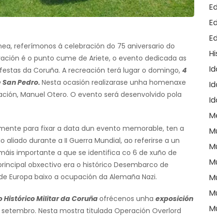
E
E
E
, referímonos á celebración do 75 aniversario do
Hi
ración é o punto cume de Ariete, o evento dedicada as
I
 festas da Coruña. A recreación terá lugar o domingo,
4
e San Pedro.
Nesta ocasión realizarase unha homenaxe
Id
ación, Manuel Otero. O evento será desenvolvido pola
I
M
almente para fixar a data dun evento memorable, ten a
M
o aliado durante a II Guerra Mundial, ao referirse a un
M
 máis importante a que se identifica co 6 de xuño de
M
principal obxectivo era o histórico Desembarco de
n de Europa baixo a ocupación da Alemaña Nazi.
M
M
 Histórico Militar da Coruña
ofrécenos unha
exposición
M
 setembro. Nesta mostra titulada Operación Overlord