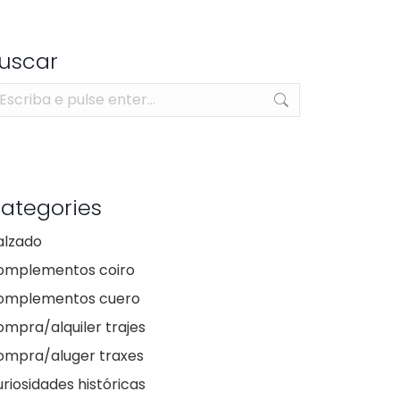
uscar
arch:
ategories
alzado
omplementos coiro
omplementos cuero
mpra/alquiler trajes
ompra/aluger traxes
riosidades históricas