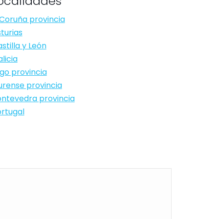
ocalidades
Coruña provincia
turias
stilla y León
licia
go provincia
rense provincia
ntevedra provincia
rtugal