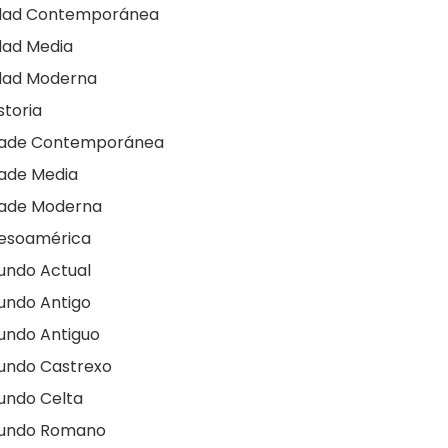
dad Contemporánea
dad Media
dad Moderna
storia
dade Contemporánea
ade Media
dade Moderna
esoamérica
undo Actual
undo Antigo
undo Antiguo
undo Castrexo
undo Celta
undo Romano