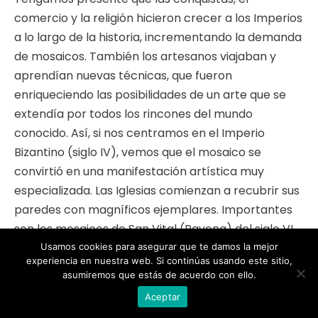
comercio y la religión hicieron crecer a los Imperios
a lo largo de la historia, incrementando la demanda
de mosaicos. También los artesanos viajaban y
aprendían nuevas técnicas, que fueron
enriqueciendo las posibilidades de un arte que se
extendía por todos los rincones del mundo
conocido. Así, si nos centramos en el Imperio
Bizantino (siglo IV), vemos que el mosaico se
convirtió en una manifestación artística muy
especializada. Las Iglesias comienzan a recubrir sus
paredes con magníficos ejemplares. Importantes
son los mosaicos de San Vital (Ravena) del siglo VI,
que constituye la Edad de Oro del Imperio Bizantino.
Usamos cookies para asegurar que te damos la mejor
experiencia en nuestra web. Si continúas usando este sitio,
En ellos, sobre fondos planos, se nos presentan
asumiremos que estás de acuerdo con ello.
figuras bidimensionales marcadas por el
Aceptar
hieratismo, la frontalidad y la isocefalia.