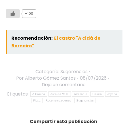
+100
Recomendación:
El castro "A cidá de
Borneiro"
Categoría:
Sugerencias
Por
Alberto Gómez Santos
08/07/2026
Deja un comentario
Etiquetas:
A Coruña
Arco da Vella
Artesanía
Galicia
Joyería
Plata
Recomendaciones
Sugerencias
Compartir esta publicación