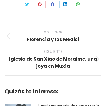
Share
Share
Share
Share
Share
on
on
on
on
on
Twitter
Pinterest
Facebook
LinkedIn
WhatsApp
Navegación
ANTERIOR
entre
Florencia y los Medici
Publicación
anterior:
publicaciones
SIGUIENTE
Iglesia de San Xiao de Moraime, una
Publicación
joya en Muxía
siguiente:
Quizás te interese:
El Real Monasterio de Santa María