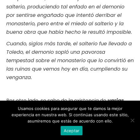
salterio, produciendo tal enfado en el demonio
por sentirse engañado que intentó derribar el
monasterio, pero entre el miedo al salterio y la
buena obra que había hecho le resultó imposible.
Cuando, siglos más tarde, el salterio fue llevado a
Toledo, el demonio sopló una pavorosa
tempestad sobre el monasterio que lo convirtió en
las ruinas que vemos hoy en día, cumpliendo su
venganza.
Por otro lado, se sabe de la existencia de
varias
inscripciones
, muchas desaparecidas, pero
Usamos cookies para asegurar que te damos la mejor
experiencia en nuestra web. Si continúas usando este sitio,
todavía se encuentra en la cripta:
asumiremos que estás de acuerdo con ello.
ERA MCCVIIII KALENDAS IY / Corresponde al 1 de
Aceptar
junio de 1171.