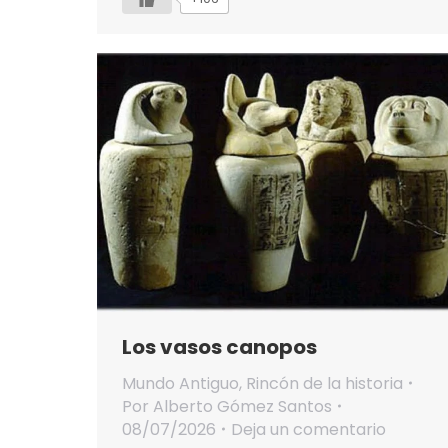
Los vasos canopos
Mundo Antiguo
,
Rincón de la historia
Por
Alberto Gómez Santos
08/07/2026
Deja un comentario