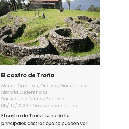
El castro de Troña
Mundo Castrexo
,
Qué ver
,
Rincón de la
historia
,
Sugerencias
Por
Alberto Gómez Santos
08/07/2026
Deja un comentario
El castro de Troñaesuno de los
principales castros que se pueden ver