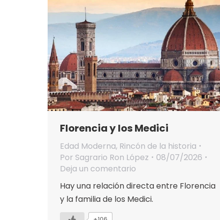
Florencia y los Medici
Edad Moderna
,
Rincón de la historia
Por
Sagrario Ron López
08/07/2026
Deja un comentario
Hay una relación directa entre Florencia
y la familia de los Medici.
+106