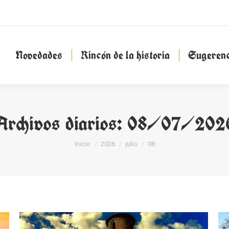
Novedades
Rincón de la historia
Sugeren
Novedades
Rincón de la historia
Sugerenc
Archivos diarios:
08/07/202
Estás aquí:
Inicio
2026
julio
08