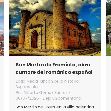
San Martín de Fromista, obra
cumbre del románico español
Edad Media
,
Rincón de la historia
,
Sugerencias
Por
Alberto Gómez Santos
08/07/2026
Deja un comentario
San Martín de Tours, en la villa palentina