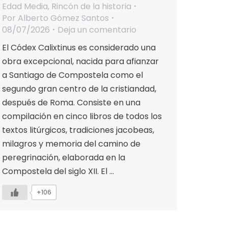
Edad Media
,
Rincón de la historia
Por
Alberto Gómez Santos
08/07/2026
Deja un comentario
El Códex Calixtinus es considerado una
obra excepcional, nacida para afianzar
a Santiago de Compostela como el
segundo gran centro de la cristiandad,
después de Roma. Consiste en una
compilación en cinco libros de todos los
textos litúrgicos, tradiciones jacobeas,
milagros y memoria del camino de
peregrinación, elaborada en la
Compostela del siglo XII. El …
+106