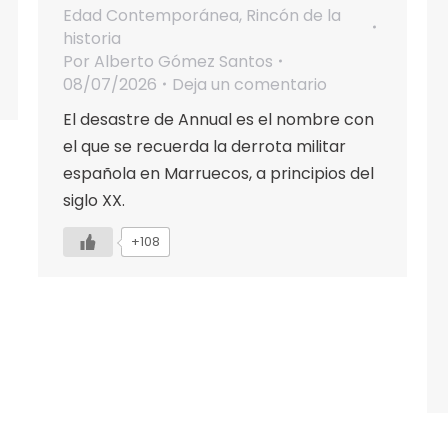
Edad Contemporánea
,
Rincón de la
historia
Por
Alberto Gómez Santos
08/07/2026
Deja un comentario
El desastre de Annual es el nombre con
el que se recuerda la derrota militar
española en Marruecos, a principios del
siglo XX.
+108