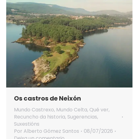
Os castros de Neixón
Mundo Castrexo
,
Mundo Celta
,
Qué ver
,
Recuncho da historia
,
Sugerencias
,
Suxestións
Por
Alberto Gómez Santos
08/07/2026
Deixa un comentario