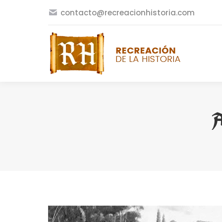
contacto@recreacionhistoria.com
A