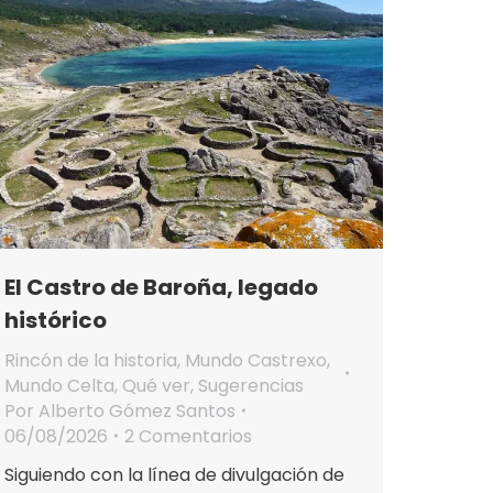
El Castro de Baroña, legado
histórico
Rincón de la historia
,
Mundo Castrexo
,
Mundo Celta
,
Qué ver
,
Sugerencias
Por
Alberto Gómez Santos
06/08/2026
2 Comentarios
Siguiendo con la línea de divulgación de