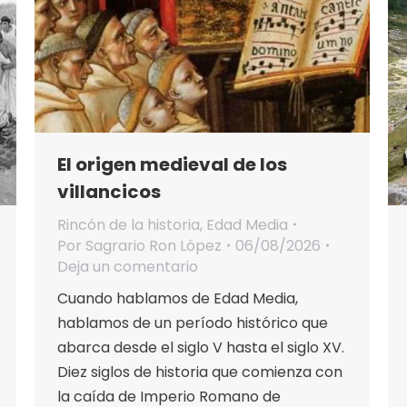
El origen medieval de los
villancicos
Rincón de la historia
,
Edad Media
Por
Sagrario Ron López
06/08/2026
Deja un comentario
Cuando hablamos de Edad Media,
hablamos de un período histórico que
abarca desde el siglo V hasta el siglo XV.
Diez siglos de historia que comienza con
la caída de Imperio Romano de