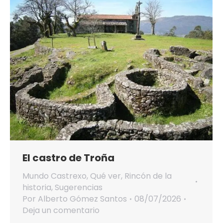
El castro de Troña
Mundo Castrexo
,
Qué ver
,
Rincón de la
historia
,
Sugerencias
Por
Alberto Gómez Santos
08/07/2026
Deja un comentario