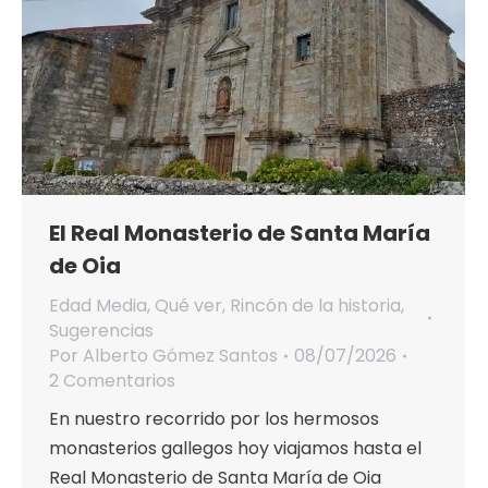
El Real Monasterio de Santa María
de Oia
Edad Media
,
Qué ver
,
Rincón de la historia
,
Sugerencias
Por
Alberto Gómez Santos
08/07/2026
2 Comentarios
En nuestro recorrido por los hermosos
monasterios gallegos hoy viajamos hasta el
Real Monasterio de Santa María de Oia