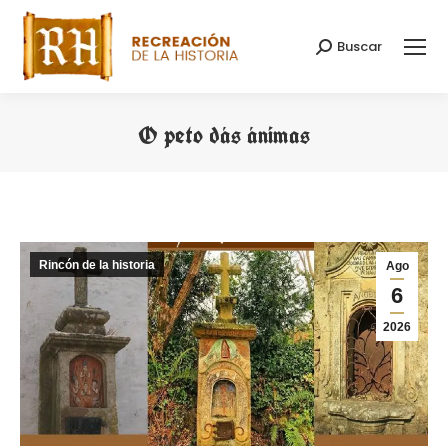
Buscar
Buscar:
O peto dás ánimas
Estás aquí:
Rincón de la historia
Ago
6
2026