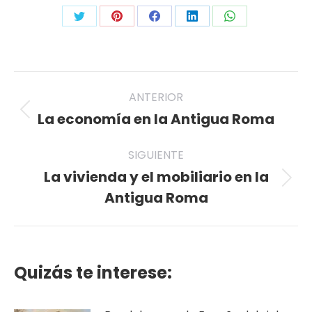
Share
Share
Share
Share
Share
on
on
on
on
on
Twitter
Pinterest
Facebook
LinkedIn
WhatsApp
Navegación
ANTERIOR
entre
La economía en la Antigua Roma
Publicación
anterior:
publicaciones
SIGUIENTE
La vivienda y el mobiliario en la
Publicación
Antigua Roma
siguiente:
Quizás te interese: