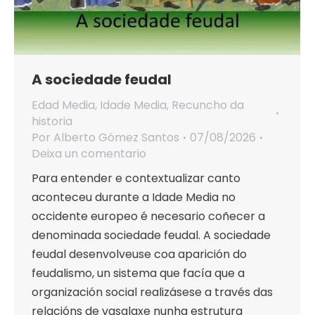
A sociedade feudal
Edad Media
,
Idade Media
,
Recuncho da
historia
Por
Alberto Gómez Santos
07/08/2026
Deixa un comentario
Para entender e contextualizar canto
aconteceu durante a Idade Media no
occidente europeo é necesario coñecer a
denominada sociedade feudal. A sociedade
feudal desenvolveuse coa aparición do
feudalismo, un sistema que facía que a
organización social realizásese a través das
relacións de vasalaxe nunha estrutura