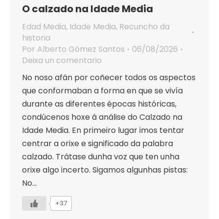
O calzado na Idade Media
Edad Media
,
Idade Media
,
Recuncho da
historia
Por
Alberto Gómez Santos
06/08/2026
Deixa un comentario
No noso afán por coñecer todos os aspectos
que conformaban a forma en que se vivía
durante as diferentes épocas históricas,
condúcenos hoxe á análise do Calzado na
Idade Media. En primeiro lugar imos tentar
centrar a orixe e significado da palabra
calzado. Trátase dunha voz que ten unha
orixe algo incerto. Sigamos algunhas pistas:
No…
+37