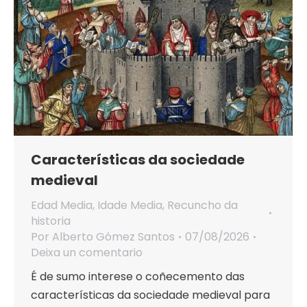
Características da sociedade
medieval
Edad Media
,
Idade Media
,
Recuncho da
historia
Por
Alberto Gómez Santos
07/08/2026
Deixa un comentario
É de sumo interese o coñecemento das
características da sociedade medieval para