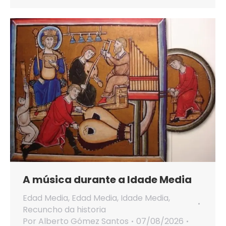
A música durante a Idade Media
Edad Media
,
Edad Media
,
Idade Media
,
Recuncho da historia
Por
Alberto Gómez Santos
07/08/2026