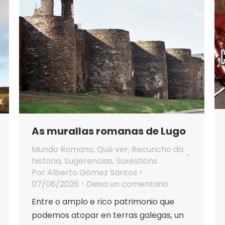
As murallas romanas de Lugo
Mundo Romano
,
Qué ver
,
Recuncho da
historia
,
Sugerencias
,
Suxestións
Por
Alberto Gómez Santos
07/08/2026
Deixa un comentario
Entre o amplo e rico patrimonio que
podemos atopar en terras galegas, un