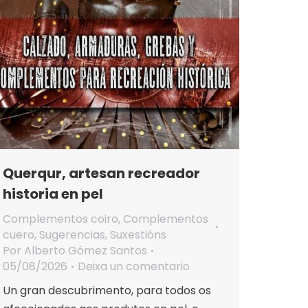
Querqur, artesan recreador
historia en pel
Complementos coiro
,
Complementos
cuero
,
Sugerencias
,
Suxestións
Por
Alberto Gómez Santos
05/08/2026
Deixa un comentario
Un gran descubrimento, para todos os