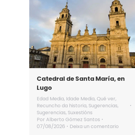
Catedral de Santa María, en
Lugo
Edad Media
,
Idade Media
,
Qué ver
,
Recuncho da historia
,
Sugerencias
,
Sugerencias
,
Suxestións
Por
Alberto Gómez Santos
07/08/2026
Deixa un comentario