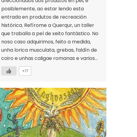
afeccionados aos produtos en pel, e
posiblemente, ao estar lendo esta
entrada en produtos de recreación
histórica. Refírome a Querqur, un taller
que traballa a pel de xeito fantástico. No
noso caso adquirimos, feito a medida,
unha lorica musculata, grebas, faldín de
coiro e unhas caligae romanas e varios…
+17