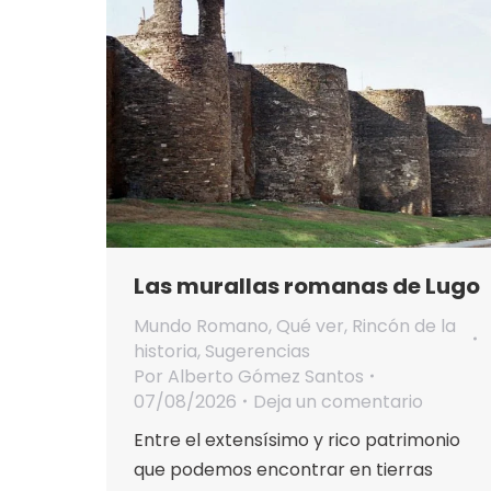
Las murallas romanas de Lugo
Mundo Romano
,
Qué ver
,
Rincón de la
historia
,
Sugerencias
Por
Alberto Gómez Santos
07/08/2026
Deja un comentario
Entre el extensísimo y rico patrimonio
que podemos encontrar en tierras