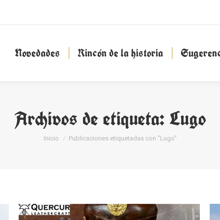
Novedades
Rincón de la historia
Sugeren
Novedades
Rincón de la historia
Sugerenc
Archivos de etiqueta:
Lugo
Estás aquí:
Inicio
Publicaciones etiquetadas con "Lugo"