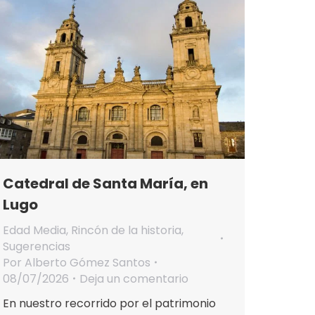
Catedral de Santa María, en
Lugo
Edad Media
,
Rincón de la historia
,
Sugerencias
Por
Alberto Gómez Santos
08/07/2026
Deja un comentario
En nuestro recorrido por el patrimonio