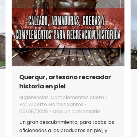
Querqur, artesano recreador
historia en piel
Sugerencias
,
Complementos cuero
Por
Alberto Gómez Santos
05/08/2026
Deja un comentario
Un gran descubrimiento, para todos los
aficionados a los productos en piel, y